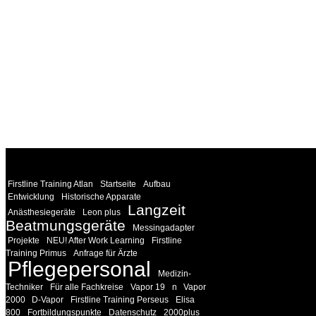
WEITERE
LINKS
Firstline Training Atlan
Startseite
Aufbau
Entwicklung
Historische Apparate
Langzeit
Anästhesiegeräte
Leon plus
Beatmungsgeräte
Messingadapter
Projekte
NEU! After Work Learning
Firstline
Training Primus
Anfrage für Ärzte
Pflegepersonal
Medizin-
Techniker
Für alle Fachkreise
Vapor 19
n
Vapor
2000
D-Vapor
Firstline Training Perseus
Elisa
800
Fortbildungspunkte
Datenschutz
2000plus