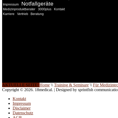
Notfallgeräte
Impressum
Medizinproduktberater
3000plus
Kontakt
Karriere
Vertrieb
Beratung
INFORMATION
Seminare und Trainings für Anwender von Medizinprodukten u
technisches Personal
.
Um Ihnen eine optimale Arbeitsatmosphäre und ein Maximum
Lernerfolg zu garantieren, ist die Anzahl der Teilnehmer begren
Ihren Wunsch richten wir weitere Termine, Themen und Semin
Sie ein. Gerne schulen wir Sie auch in Wochenendkursen, in
Halbtagsschulungen, oder direkt vor Ort.
Die Qualität unserer Schulungen ist das Ergebnis jahrelanger
Erfahrung. Wir geben diese gerne an Sie weiter.
AKTUELLE SEITE:
Home
\\
Training & Seminare
\\
Für Medizinte
Copyright © 2026. 18medical. | Designed by sprintfish communicati
Kontakt
Impressum
Disclaimer
Datenschutz
AGB