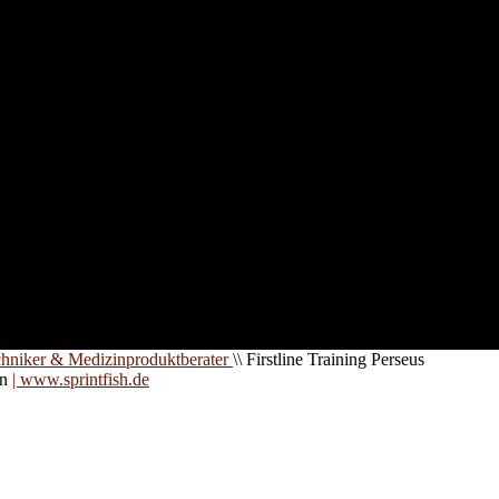
nd für
 an
zt. Auf
are für
chniker & Medizinproduktberater
\\
Firstline Training Perseus
on
| www.sprintfish.de