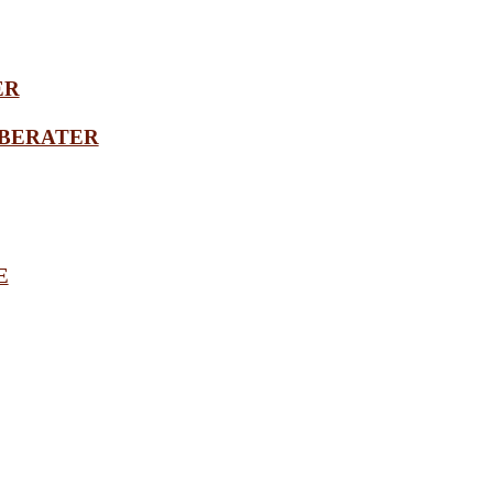
ER
BERATER
E