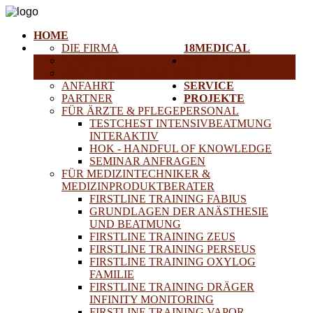
HOME
DIE FIRMA
18MEDICAL
KARRIERE
TRAINING &
HISTORISCHE GERÄTE
SEMINARE
ANFAHRT
SERVICE
PARTNER
PROJEKTE
FÜR ÄRZTE & PFLEGEPERSONAL
TESTCHEST INTENSIVBEATMUNG
INTERAKTIV
HOK - HANDFUL OF KNOWLEDGE
SEMINAR ANFRAGEN
FÜR MEDIZINTECHNIKER &
MEDIZINPRODUKTBERATER
FIRSTLINE TRAINING FABIUS
GRUNDLAGEN DER ANÄSTHESIE
UND BEATMUNG
FIRSTLINE TRAINING ZEUS
FIRSTLINE TRAINING PERSEUS
FIRSTLINE TRAINING OXYLOG
FAMILIE
FIRSTLINE TRAINING DRÄGER
INFINITY MONITORING
FIRSTLINE TRAINING VAPOR