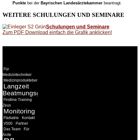
Punkte
bei der
Bayrischen Landesärztekammer
beantragt.
WEITERE
SCHULUNGEN UND SEMINARE
Schulungen und Seminare
Zum PDF Download einfach die Grafik anklicken!
WEITERE
LINKS
Für
Medizintechniker
Medizinprodukteberater
Langzeit
Beatmungsgeräte
Firstline Training
Zeus
Monitoring
Pädiatrie
Kontakt
V500
Partner
Das Team
Für
Ärzte