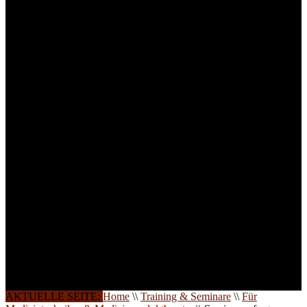
für Anwender von
Medizinprodukten und für
technisches Personal
.
Um Ihnen eine optimale
Arbeitsatmosphäre und
ein Maximum an
Lernerfolg zu garantieren,
ist die Anzahl der
Teilnehmer begrenzt. Auf
Ihren Wunsch richten wir
weitere Termine, Themen
und Seminare für Sie ein.
Gerne schulen wir Sie
auch in
Wochenendkursen, in
Halbtagsschulungen, oder
direkt vor Ort.
Die Qualität unserer
Schulungen ist das
Ergebnis jahrelanger
Erfahrung. Wir geben
diese gerne an Sie weiter.
AKTUELLE SEITE:
Home
\\
Training & Seminare
\\
Für