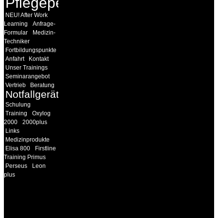
Pflegepersonal
NEU! After Work
Learning
Anfrage-
Formular
Medizin-
Techniker
Fortbildungspunkte
Anfahrt
Kontakt
Unser Trainings
Seminarangebot
Vertrieb
Beratung
Notfallgeräte
Schulung
Training
Oxylog
2000
2000plus
Links
Medizinprodukte
Elisa 800
Firstline
Training Primus
Perseus
Leon
plus
INFORMATION
Seminare und Trainings