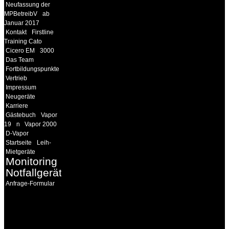
Neufassung der
MPBetreibV
ab
Januar 2017
Kontakt
Firstline
Training Cato
Cicero EM
3000
Das Team
Fortbildungspunkte
Vertrieb
Impressum
Neugeräte
Karriere
Gästebuch
Vapor
19
n
Vapor 2000
D-Vapor
Startseite
Leih-
Mietgeräte
Monitoring
Notfallgeräte
Anfrage-Formular
INFORMATION
Seminare und Trainings