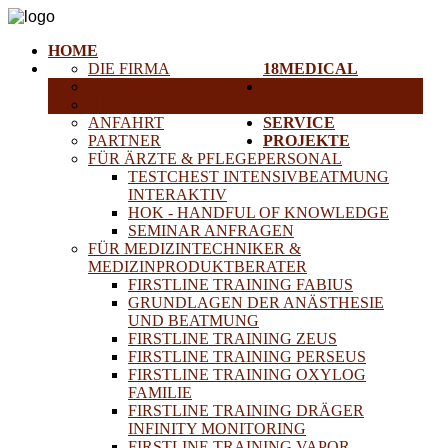
HOME
DIE FIRMA
18MEDICAL
KARRIERE
TRAINING &
HISTORISCHE GERÄTE
SEMINARE
ANFAHRT
SERVICE
PARTNER
PROJEKTE
FÜR ÄRZTE & PFLEGEPERSONAL
TESTCHEST INTENSIVBEATMUNG
INTERAKTIV
HOK - HANDFUL OF KNOWLEDGE
SEMINAR ANFRAGEN
FÜR MEDIZINTECHNIKER &
MEDIZINPRODUKTBERATER
FIRSTLINE TRAINING FABIUS
GRUNDLAGEN DER ANÄSTHESIE
UND BEATMUNG
FIRSTLINE TRAINING ZEUS
FIRSTLINE TRAINING PERSEUS
FIRSTLINE TRAINING OXYLOG
FAMILIE
FIRSTLINE TRAINING DRÄGER
INFINITY MONITORING
FIRSTLINE TRAINING VAPOR