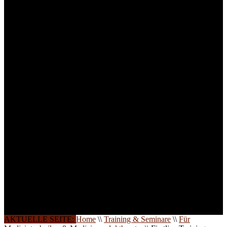
für Anwender von
Medizinprodukten und für
technisches Personal
.
Um Ihnen eine optimale
Arbeitsatmosphäre und
ein Maximum an
Lernerfolg zu garantieren,
ist die Anzahl der
Teilnehmer begrenzt. Auf
Ihren Wunsch richten wir
weitere Termine, Themen
und Seminare für Sie ein.
Gerne schulen wir Sie
auch in
Wochenendkursen, in
Halbtagsschulungen, oder
direkt vor Ort.
Die Qualität unserer
Schulungen ist das
Ergebnis jahrelanger
Erfahrung. Wir geben
diese gerne an Sie weiter.
AKTUELLE SEITE:
Home
\\
Training & Seminare
\\
Für