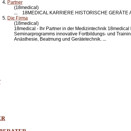
4.
Partner
(18medical)
... 18MEDICAL KARRIERE HISTORISCHE GERÄTE
5.
Die Firma
(18medical)
18medical - Ihr
Partner
in der Medizintechnik 18medical
Seminarprogramms innovative Fortbildungs- und Traini
Anästhesie, Beatmung und Gerätetechnik. ...
T
ER