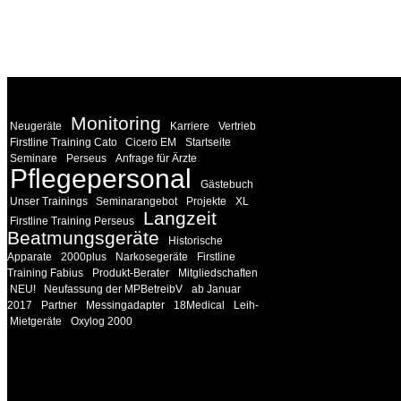
WEITERE
LINKS
Monitoring
Neugeräte
Karriere
Vertrieb
Firstline Training Cato
Cicero EM
Startseite
Seminare
Perseus
Anfrage für Ärzte
Pflegepersonal
Gästebuch
Unser Trainings
Seminarangebot
Projekte
XL
Langzeit
Firstline Training Perseus
Beatmungsgeräte
Historische
Apparate
2000plus
Narkosegeräte
Firstline
Training Fabius
Produkt-Berater
Mitgliedschaften
NEU!
Neufassung der MPBetreibV
ab Januar
2017
Partner
Messingadapter
18Medical
Leih-
Mietgeräte
Oxylog 2000
INFORMATION
Seminare und Trainings für Anwender von Medizinprodukten u