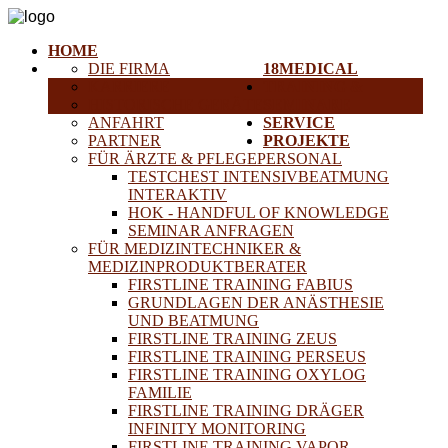
HOME
DIE FIRMA
18MEDICAL
KARRIERE
TRAINING &
HISTORISCHE GERÄTE
SEMINARE
ANFAHRT
SERVICE
PARTNER
PROJEKTE
FÜR ÄRZTE & PFLEGEPERSONAL
TESTCHEST INTENSIVBEATMUNG
INTERAKTIV
HOK - HANDFUL OF KNOWLEDGE
SEMINAR ANFRAGEN
FÜR MEDIZINTECHNIKER &
MEDIZINPRODUKTBERATER
FIRSTLINE TRAINING FABIUS
GRUNDLAGEN DER ANÄSTHESIE
UND BEATMUNG
FIRSTLINE TRAINING ZEUS
FIRSTLINE TRAINING PERSEUS
FIRSTLINE TRAINING OXYLOG
FAMILIE
FIRSTLINE TRAINING DRÄGER
INFINITY MONITORING
FIRSTLINE TRAINING VAPOR