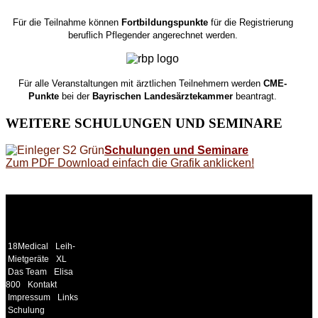
Für die Teilnahme können
Fortbildungspunkte
für die Registrierung
beruflich Pflegender angerechnet werden.
Für alle Veranstaltungen mit ärztlichen Teilnehmern werden
CME-
Punkte
bei der
Bayrischen Landesärztekammer
beantragt.
WEITERE
SCHULUNGEN UND SEMINARE
Schulungen und Seminare
Zum PDF Download einfach die Grafik anklicken!
WEITERE
LINKS
18Medical
Leih-
Mietgeräte
XL
Das Team
Elisa
800
Kontakt
Impressum
Links
Schulung