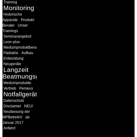
Training
Monitoring
Historische
Apparate
Produkt-
Berater
Unser
Trainings
Seminarangebot
Leon plus
Medizinproduktberater
Pädiatrie
Aufbau
Entwicklung
Neugeräte
Langzeit
Beatmungsgeräte
Medizinprodukte
Vertrieb
Perseus
Notfallgeräte
Datenschutz
Disclaimer
NEU!
Neufassung der
MPBetreibV
ab
Januar 2017
Anfahrt