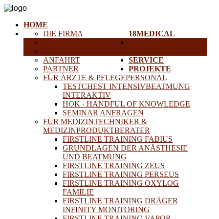
HOME
DIE FIRMA
18MEDICAL
KARRIERE
TRAINING &
HISTORISCHE GERÄTE
SEMINARE
ANFAHRT
SERVICE
PARTNER
PROJEKTE
FÜR ÄRZTE & PFLEGEPERSONAL
TESTCHEST INTENSIVBEATMUNG
INTERAKTIV
HOK - HANDFUL OF KNOWLEDGE
SEMINAR ANFRAGEN
FÜR MEDIZINTECHNIKER &
MEDIZINPRODUKTBERATER
FIRSTLINE TRAINING FABIUS
GRUNDLAGEN DER ANÄSTHESIE
UND BEATMUNG
FIRSTLINE TRAINING ZEUS
FIRSTLINE TRAINING PERSEUS
FIRSTLINE TRAINING OXYLOG
FAMILIE
FIRSTLINE TRAINING DRÄGER
INFINITY MONITORING
FIRSTLINE TRAINING VAPOR