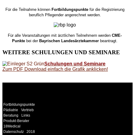
Für die Teilnahme können
Fortbildungspunkte
für die Registrierung
beruflich Pflegender angerechnet werden.
Für alle Veranstaltungen mit ärztlichen Teilnehmern werden
CME-
Punkte
bei der
Bayrischen Landesärztekammer
beantragt.
WEITERE
SCHULUNGEN UND SEMINARE
Schulungen und Seminare
Zum PDF Download einfach die Grafik anklicken!
WEITERE
LINKS
Fortbildungspunkte
Pädiatrie
Vertrieb
Beratung
Links
Produkt-Berater
18Medical
Datenschutz
2018