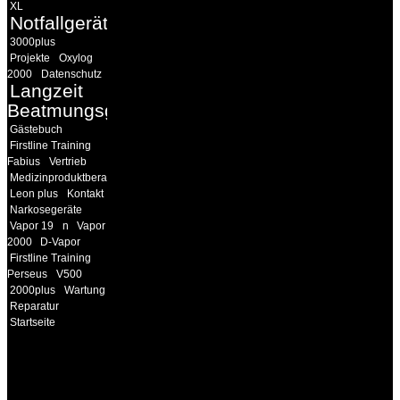
XL
Notfallgeräte
3000plus
Projekte
Oxylog
2000
Datenschutz
Langzeit
Beatmungsgeräte
Gästebuch
Firstline Training
Fabius
Vertrieb
Medizinproduktberater
Leon plus
Kontakt
Narkosegeräte
Vapor 19
n
Vapor
2000
D-Vapor
Firstline Training
Perseus
V500
2000plus
Wartung
Reparatur
Startseite
INFORMATION
Seminare und Trainings