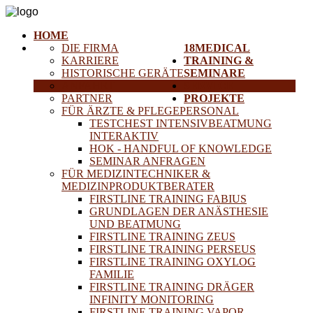
HOME
DIE FIRMA
18MEDICAL
KARRIERE
TRAINING &
HISTORISCHE GERÄTE
SEMINARE
ANFAHRT
SERVICE
PARTNER
PROJEKTE
FÜR ÄRZTE & PFLEGEPERSONAL
TESTCHEST INTENSIVBEATMUNG
INTERAKTIV
HOK - HANDFUL OF KNOWLEDGE
SEMINAR ANFRAGEN
FÜR MEDIZINTECHNIKER &
MEDIZINPRODUKTBERATER
FIRSTLINE TRAINING FABIUS
GRUNDLAGEN DER ANÄSTHESIE
UND BEATMUNG
FIRSTLINE TRAINING ZEUS
FIRSTLINE TRAINING PERSEUS
FIRSTLINE TRAINING OXYLOG
FAMILIE
FIRSTLINE TRAINING DRÄGER
INFINITY MONITORING
FIRSTLINE TRAINING VAPOR