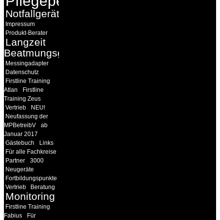
Pflegepersonal
Notfallgeräte
Impressum
Produkt-Berater
Langzeit
Beatmungsgeräte
Messingadapter
Datenschutz
Firstline Training
Atlan
Firstline
Training Zeus
Vertrieb
NEU!
Neufassung der
MPBetreibV
ab
Januar 2017
Gästebuch
Links
Für alle Fachkreise
Partner
3000
Neugeräte
Fortbildungspunkte
Vertrieb
Beratung
Monitoring
Firstline Training
Fabius
Für