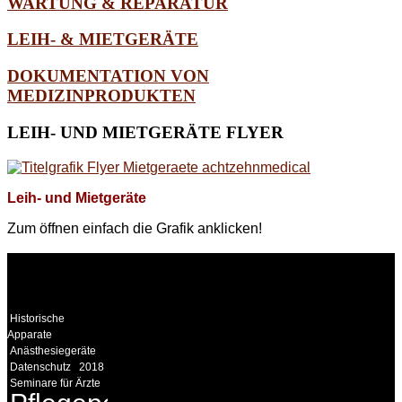
WARTUNG & REPARATUR
LEIH- & MIETGERÄTE
DOKUMENTATION VON
MEDIZINPRODUKTEN
LEIH-
UND MIETGERÄTE FLYER
Leih- und Mietgeräte
Zum öffnen einfach die Grafik anklicken!
WEITERE
LINKS
Historische
Apparate
Anästhesiegeräte
Datenschutz
2018
Seminare für Ärzte