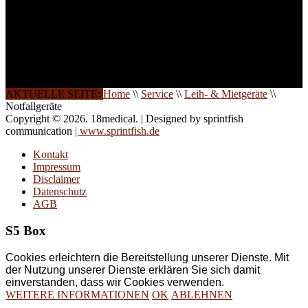
Die Qualität unserer
Schulungen ist das
Ergebnis jahrelanger
Erfahrung. Wir geben
diese gerne an Sie weiter.
AKTUELLE SEITE:
Home
\\
Service
\\
Leih- & Mietgeräte
\\
Notfallgeräte
Copyright © 2026. 18medical. | Designed by sprintfish
communication
| www.sprintfish.de
Kontakt
Impressum
Disclaimer
Datenschutz
AGB
S5 Box
Cookies erleichtern die Bereitstellung unserer Dienste. Mit
der Nutzung unserer Dienste erklären Sie sich damit
einverstanden, dass wir Cookies verwenden.
WEITERE INFORMATIONEN
OK
ABLEHNEN