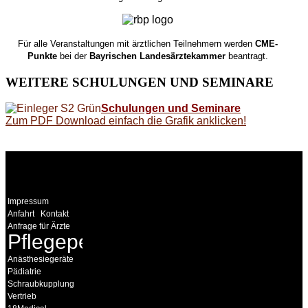
Für alle Veranstaltungen mit ärztlichen Teilnehmern werden
CME-
Punkte
bei der
Bayrischen Landesärztekammer
beantragt.
WEITERE
SCHULUNGEN UND SEMINARE
Schulungen und Seminare
Zum PDF Download einfach die Grafik anklicken!
WEITERE
LINKS
Impressum
Anfahrt
Kontakt
Anfrage für Ärzte
Pflegepersonal
Anästhesiegeräte
Pädiatrie
Schraubkupplung
Vertrieb