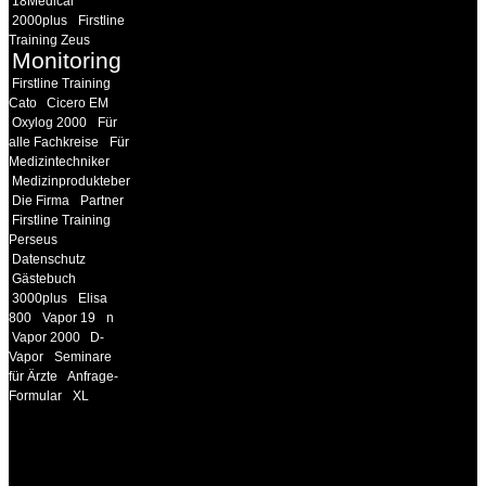
18Medical
2000plus
Firstline
Training Zeus
Monitoring
Firstline Training
Cato
Cicero EM
Oxylog 2000
Für
alle Fachkreise
Für
Medizintechniker
Medizinprodukteberater
Die Firma
Partner
Firstline Training
Perseus
Datenschutz
Gästebuch
3000plus
Elisa
800
Vapor 19
n
Vapor 2000
D-
Vapor
Seminare
für Ärzte
Anfrage-
Formular
XL
INFORMATION
Seminare und Trainings