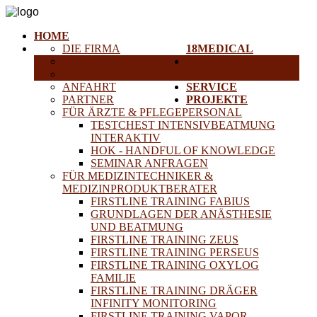
HOME
DIE FIRMA
18MEDICAL
KARRIERE
TRAINING &
HISTORISCHE GERÄTE
SEMINARE
ANFAHRT
SERVICE
PARTNER
PROJEKTE
FÜR ÄRZTE & PFLEGEPERSONAL
TESTCHEST INTENSIVBEATMUNG
INTERAKTIV
HOK - HANDFUL OF KNOWLEDGE
SEMINAR ANFRAGEN
FÜR MEDIZINTECHNIKER &
MEDIZINPRODUKTBERATER
FIRSTLINE TRAINING FABIUS
GRUNDLAGEN DER ANÄSTHESIE
UND BEATMUNG
FIRSTLINE TRAINING ZEUS
FIRSTLINE TRAINING PERSEUS
FIRSTLINE TRAINING OXYLOG
FAMILIE
FIRSTLINE TRAINING DRÄGER
INFINITY MONITORING
FIRSTLINE TRAINING VAPOR