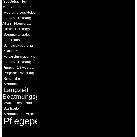
3000plus
Für
Medizintechniker
Medizinprodukteberater
Firstline Training
Atlan
Neugeräte
Unser Trainings
Seminarangebot
Leon plus
Schraubkupplung
Karriere
Fortbildungspunkte
Firstline Training
Primus
18Medical
Projekte
Wartung
Reparatur
Seminare
Langzeit
Beatmungsgeräte
V500
Das Team
Startseite
Seminare für Ärzte
Pflegepersonal
INFORMATION