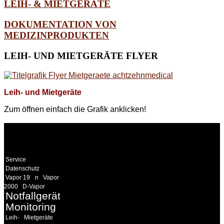
LEIH- & MIETGERÄTE
DOKUMENTATION VON
MEDIZINPRODUKTEN
LEIH-
UND MIETGERÄTE FLYER
Leih- und Mietgeräte
Zum öffnen einfach die Grafik anklicken!
WEITERE
LINKS
Service
Datenschutz
Vapor 19
n
Vapor
2000
D-Vapor
Notfallgeräte
Monitoring
Leih-
Mietgeräte