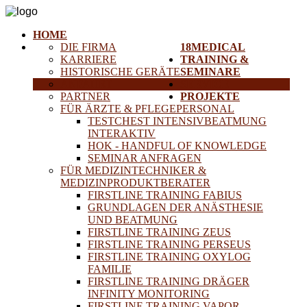
HOME
DIE FIRMA
18MEDICAL
KARRIERE
TRAINING &
HISTORISCHE GERÄTE
SEMINARE
ANFAHRT
SERVICE
PARTNER
PROJEKTE
FÜR ÄRZTE & PFLEGEPERSONAL
TESTCHEST INTENSIVBEATMUNG
INTERAKTIV
HOK - HANDFUL OF KNOWLEDGE
SEMINAR ANFRAGEN
FÜR MEDIZINTECHNIKER &
MEDIZINPRODUKTBERATER
FIRSTLINE TRAINING FABIUS
GRUNDLAGEN DER ANÄSTHESIE
UND BEATMUNG
FIRSTLINE TRAINING ZEUS
FIRSTLINE TRAINING PERSEUS
FIRSTLINE TRAINING OXYLOG
FAMILIE
FIRSTLINE TRAINING DRÄGER
INFINITY MONITORING
FIRSTLINE TRAINING VAPOR