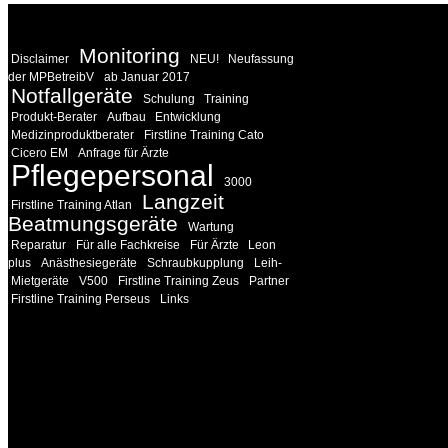
WEITERE
LINKS
Monitoring
Disclaimer
NEU!
Neufassung
der MPBetreibV
ab Januar 2017
Notfallgeräte
Schulung
Training
Produkt-Berater
Aufbau
Entwicklung
Medizinproduktberater
Firstline Training Cato
Cicero EM
Anfrage für Ärzte
Pflegepersonal
3000
Langzeit
Firstline Training Atlan
Beatmungsgeräte
Wartung
Reparatur
Für alle Fachkreise
Für Ärzte
Leon
plus
Anästhesiegeräte
Schraubkupplung
Leih-
Mietgeräte
V500
Firstline Training Zeus
Partner
Firstline Training Perseus
Links
INFORMATION
Seminare und Trainings für Anwender von Medizinprodukten u
technisches Personal
.
Um Ihnen eine optimale Arbeitsatmosphäre und ein Maximum
Lernerfolg zu garantieren, ist die Anzahl der Teilnehmer begren
Ihren Wunsch richten wir weitere Termine, Themen und Semin