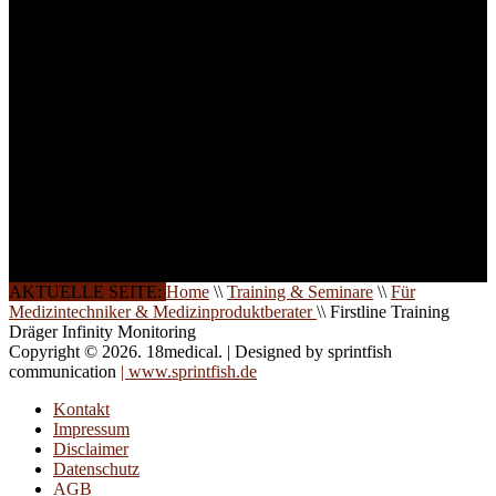
weitere Termine, Themen
und Seminare für Sie ein.
Gerne schulen wir Sie
auch in
Wochenendkursen, in
Halbtagsschulungen, oder
direkt vor Ort.
Die Qualität unserer
Schulungen ist das
Ergebnis jahrelanger
Erfahrung. Wir geben
diese gerne an Sie weiter.
AKTUELLE SEITE:
Home
\\
Training & Seminare
\\
Für
Medizintechniker & Medizinproduktberater
\\
Firstline Training
Dräger Infinity Monitoring
Copyright © 2026. 18medical. | Designed by sprintfish
communication
| www.sprintfish.de
Kontakt
Impressum
Disclaimer
Datenschutz
AGB