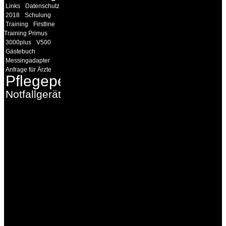
Links
Datenschutz
2018
Schulung
Training
Firstline
Training Primus
3000plus
V500
Gästebuch
Messingadapter
Anfrage für Ärzte
Pflegepersonal
Notfallgeräte
INFORMATION
Seminare und Trainings
für Anwender von
Medizinprodukten und für
technisches Personal
.
Um Ihnen eine optimale
Arbeitsatmosphäre und
ein Maximum an
Lernerfolg zu garantieren,
ist die Anzahl der
Teilnehmer begrenzt. Auf
Ihren Wunsch richten wir