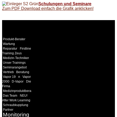
Schulungen und Seminare
Zum PDF Download einfach die Grafik anklicken!
WEITERE
LINKS
Produkt-Berater
Wartung
Reparatur
Firstline
Training Zeus
Medizin-Techniker
Unser Trainings
Seminarangebot
Vertrieb
Beratung
Vapor 19
n
Vapor
2000
D-Vapor
Die
Firma
Medizinproduktberater
Das Team
NEU!
After Work Learning
Schraubkupplung
Partner
Monitoring