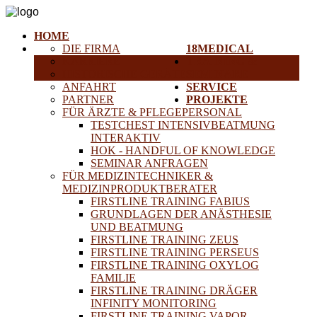
HOME
DIE FIRMA
18MEDICAL
KARRIERE
TRAINING &
HISTORISCHE GERÄTE
SEMINARE
ANFAHRT
SERVICE
PARTNER
PROJEKTE
FÜR ÄRZTE & PFLEGEPERSONAL
TESTCHEST INTENSIVBEATMUNG
INTERAKTIV
HOK - HANDFUL OF KNOWLEDGE
SEMINAR ANFRAGEN
FÜR MEDIZINTECHNIKER &
MEDIZINPRODUKTBERATER
FIRSTLINE TRAINING FABIUS
GRUNDLAGEN DER ANÄSTHESIE
UND BEATMUNG
FIRSTLINE TRAINING ZEUS
FIRSTLINE TRAINING PERSEUS
FIRSTLINE TRAINING OXYLOG
FAMILIE
FIRSTLINE TRAINING DRÄGER
INFINITY MONITORING
FIRSTLINE TRAINING VAPOR