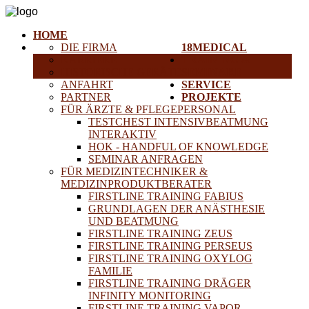
HOME
DIE FIRMA
18MEDICAL
KARRIERE
TRAINING &
HISTORISCHE GERÄTE
SEMINARE
ANFAHRT
SERVICE
PARTNER
PROJEKTE
FÜR ÄRZTE & PFLEGEPERSONAL
TESTCHEST INTENSIVBEATMUNG
INTERAKTIV
HOK - HANDFUL OF KNOWLEDGE
SEMINAR ANFRAGEN
FÜR MEDIZINTECHNIKER &
MEDIZINPRODUKTBERATER
FIRSTLINE TRAINING FABIUS
GRUNDLAGEN DER ANÄSTHESIE
UND BEATMUNG
FIRSTLINE TRAINING ZEUS
FIRSTLINE TRAINING PERSEUS
FIRSTLINE TRAINING OXYLOG
FAMILIE
FIRSTLINE TRAINING DRÄGER
INFINITY MONITORING
FIRSTLINE TRAINING VAPOR