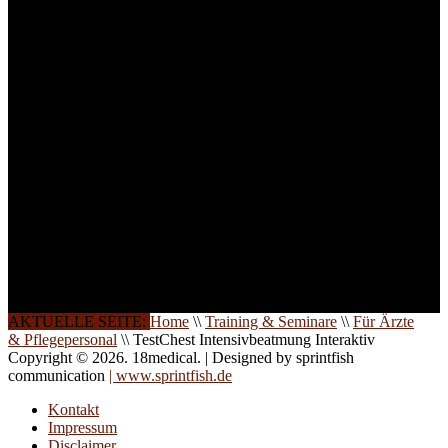
Lernerfolg zu garantieren,
ist die Anzahl der
Teilnehmer begrenzt. Auf
Ihren Wunsch richten wir
weitere Termine, Themen
und Seminare für Sie ein.
Gerne schulen wir Sie
auch in
Wochenendkursen, in
Halbtagsschulungen, oder
direkt vor Ort.
Die Qualität unserer
Schulungen ist das
Ergebnis jahrelanger
Erfahrung. Wir geben
diese gerne an Sie weiter.
AKTUELLE SEITE:
Home
\\
Training & Seminare
\\
Für Ärzte
& Pflegepersonal
\\
TestChest Intensivbeatmung Interaktiv
Copyright © 2026. 18medical. | Designed by sprintfish
communication
| www.sprintfish.de
Kontakt
Impressum
Disclaimer