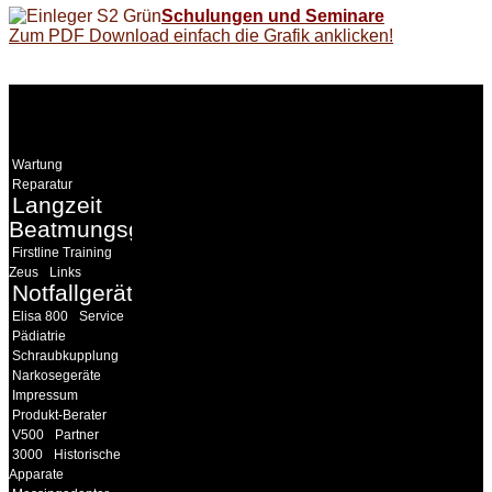
Schulungen und Seminare
Zum PDF Download einfach die Grafik anklicken!
WEITERE
LINKS
Wartung
Reparatur
Langzeit
Beatmungsgeräte
Firstline Training
Zeus
Links
Notfallgeräte
Elisa 800
Service
Pädiatrie
Schraubkupplung
Narkosegeräte
Impressum
Produkt-Berater
V500
Partner
3000
Historische
Apparate