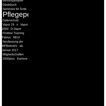
Messingadapter
Gästebuch
Seminare für Ärzte
Pflegepersonal
Datenschutz
Vapor 19
n
Vapor
2000
D-Vapor
Firstline Training
Fabius
NEU!
Neufassung der
MPBetreibV
ab
Januar 2017
Mitgliedschaften
2000plus
Karriere
INFORMATION
Seminare und Trainings
für Anwender von
Medizinprodukten und für
technisches Personal
.
Um Ihnen eine optimale
Arbeitsatmosphäre und
ein Maximum an