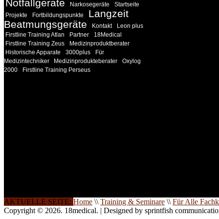
Notfallgeräte
Narkosegeräte
Startseite
Langzeit
Projekte
Fortbildungspunkte
Beatmungsgeräte
Kontakt
Leon plus
Firstline Training Atlan
Partner
18Medical
Firstline Training Zeus
Medizinproduktberater
Historische Apparate
3000plus
Für
Medizintechniker
Medizinprodukteberater
Oxylog
2000
Firstline Training Perseus
INFORMATION
Seminare und Trainings für Anwender von Medizinprodukten u
technisches Personal
.
Um Ihnen eine optimale Arbeitsatmosphäre und ein Maximum
Lernerfolg zu garantieren, ist die Anzahl der Teilnehmer begren
Ihren Wunsch richten wir weitere Termine, Themen und Semin
Sie ein. Gerne schulen wir Sie auch in Wochenendkursen, in
Halbtagsschulungen, oder direkt vor Ort.
Die Qualität unserer Schulungen ist das Ergebnis jahrelanger
Erfahrung. Wir geben diese gerne an Sie weiter.
AKTUELLE SEITE:
Home
\\
Training & Seminare
\\
Für Alle Fachk
Copyright © 2026. 18medical. | Designed by sprintfish communicati