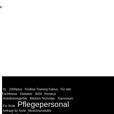
n
.
WEITERE
LINKS
XL
2000plus
Firstline Training Fabius
Für alle
Fachkreise
Pädiatrie
3000
Perseus
Anästhesiegeräte
Medizin-Techniker
Impressum
Pflegepersonal
Für Ärzte
Anfrage für Ärzte
Medizinprodukte