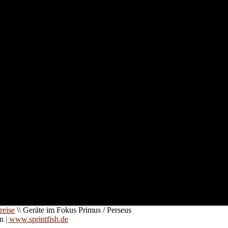
nd für
 an
zt. Auf
are für
reise
\\
Geräte im Fokus Primus / Perseus
on
| www.sprintfish.de