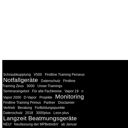
WEITERE
LINKS
Schraubkupplung
V500
Firstline Training Perseus
Notfallgeräte
Datenschutz
Firstline
Training Zeus
3000
Unser Trainings
Seminarangebot
Für alle Fachkreise
Vapor 19
n
Monitoring
Vapor 2000
D-Vapor
Projekte
Firstline Training Primus
Partner
Disclaimer
Vertrieb
Beratung
Fortbildungspunkte
Datenschutz
2018
3000plus
Leon plus
Langzeit Beatmungsgeräte
NEU!
Neufassung der MPBetreibV
ab Januar