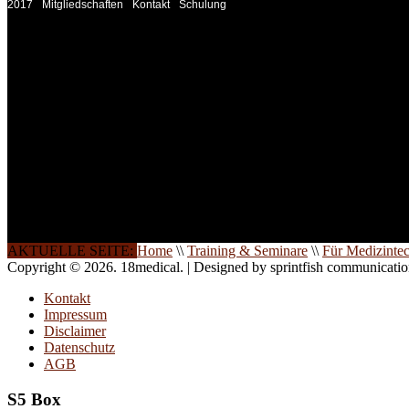
2017
Mitgliedschaften
Kontakt
Schulung
INFORMATION
Seminare und Trainings für Anwender von Medizinprodukten u
technisches Personal
.
Um Ihnen eine optimale Arbeitsatmosphäre und ein Maximum
Lernerfolg zu garantieren, ist die Anzahl der Teilnehmer begren
Ihren Wunsch richten wir weitere Termine, Themen und Semin
Sie ein. Gerne schulen wir Sie auch in Wochenendkursen, in
Halbtagsschulungen, oder direkt vor Ort.
Die Qualität unserer Schulungen ist das Ergebnis jahrelanger
Erfahrung. Wir geben diese gerne an Sie weiter.
AKTUELLE SEITE:
Home
\\
Training & Seminare
\\
Für Medizinte
Copyright © 2026. 18medical. | Designed by sprintfish communicati
Kontakt
Impressum
Disclaimer
Datenschutz
AGB
S5 Box