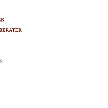
ER
BERATER
E