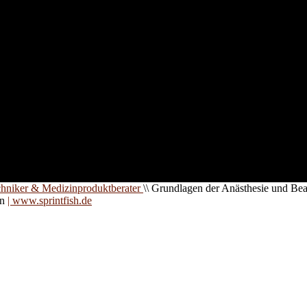
nd für
 an
zt. Auf
are für
chniker & Medizinproduktberater
\\
Grundlagen der Anästhesie und Be
on
| www.sprintfish.de