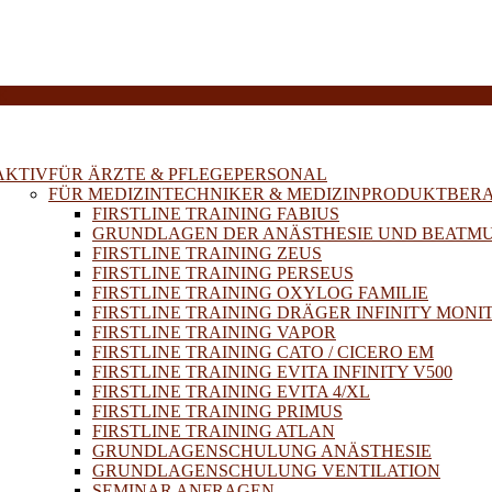
E
AKTIV
FÜR ÄRZTE & PFLEGEPERSONAL
FÜR MEDIZINTECHNIKER & MEDIZINPRODUKTBER
FIRSTLINE TRAINING FABIUS
GRUNDLAGEN DER ANÄSTHESIE UND BEATM
FIRSTLINE TRAINING ZEUS
FIRSTLINE TRAINING PERSEUS
FIRSTLINE TRAINING OXYLOG FAMILIE
FIRSTLINE TRAINING DRÄGER INFINITY MONI
FIRSTLINE TRAINING VAPOR
FIRSTLINE TRAINING CATO / CICERO EM
FIRSTLINE TRAINING EVITA INFINITY V500
FIRSTLINE TRAINING EVITA 4/XL
FIRSTLINE TRAINING PRIMUS
FIRSTLINE TRAINING ATLAN
GRUNDLAGENSCHULUNG ANÄSTHESIE
GRUNDLAGENSCHULUNG VENTILATION
SEMINAR ANFRAGEN