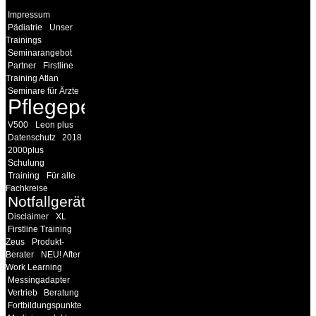
Impressum
Pädiatrie
Unser
Trainings
Seminarangebot
Partner
Firstline
Training Atlan
Seminare für Ärzte
Pflegepersonal
V500
Leon plus
Datenschutz
2018
2000plus
Schulung
Training
Für alle
Fachkreise
Notfallgeräte
Disclaimer
XL
Firstline Training
Zeus
Produkt-
Berater
NEU! After
Work Learning
Messingadapter
Vertrieb
Beratung
Fortbildungspunkte