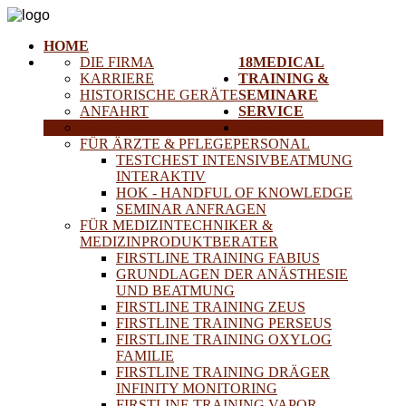
HOME
DIE FIRMA
18MEDICAL
KARRIERE
TRAINING &
HISTORISCHE GERÄTE
SEMINARE
ANFAHRT
SERVICE
PARTNER
PROJEKTE
FÜR ÄRZTE & PFLEGEPERSONAL
TESTCHEST INTENSIVBEATMUNG
INTERAKTIV
HOK - HANDFUL OF KNOWLEDGE
SEMINAR ANFRAGEN
FÜR MEDIZINTECHNIKER &
MEDIZINPRODUKTBERATER
FIRSTLINE TRAINING FABIUS
GRUNDLAGEN DER ANÄSTHESIE
UND BEATMUNG
FIRSTLINE TRAINING ZEUS
FIRSTLINE TRAINING PERSEUS
FIRSTLINE TRAINING OXYLOG
FAMILIE
FIRSTLINE TRAINING DRÄGER
INFINITY MONITORING
FIRSTLINE TRAINING VAPOR