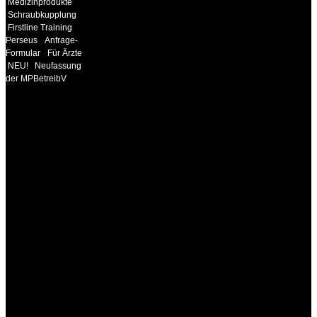
Medizinprodukte
Schraubkupplung
Firstline Training
Perseus
Anfrage-
Formular
Für Ärzte
NEU!
Neufassung
der MPBetreibV
INFORMATION
Seminare und Trainings
für Anwender von
Medizinprodukten und für
technisches Personal
.
Um Ihnen eine optimale
Arbeitsatmosphäre und
ein Maximum an
Lernerfolg zu garantieren,
ist die Anzahl der
Teilnehmer begrenzt. Auf
Ihren Wunsch richten wir
weitere Termine, Themen
und Seminare für Sie ein.
Gerne schulen wir Sie
auch in