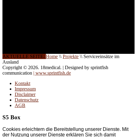
Wochenendkursen, in
Halbtagsschulungen, oder
direkt vor Ort.
Die Qualität unserer
Schulungen ist das
Ergebnis jahrelanger
Erfahrung. Wir geben
diese gerne an Sie weiter.
AKTUELLE SEITE:
Home
\\
Projekte
\\
Serviceeinsätze im
Ausland
Copyright © 2026. 18medical. | Designed by sprintfish
communication
| www.sprintfish.de
Kontakt
Impressum
Disclaimer
Datenschutz
AGB
S5 Box
Cookies erleichtern die Bereitstellung unserer Dienste. Mit
der Nutzung unserer Dienste erklären Sie sich damit