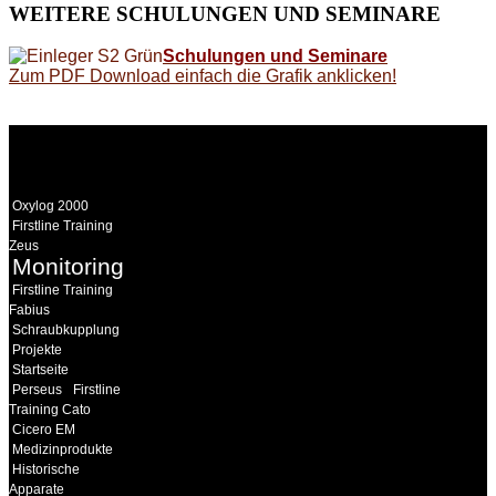
WEITERE
SCHULUNGEN UND SEMINARE
Schulungen und Seminare
Zum PDF Download einfach die Grafik anklicken!
WEITERE
LINKS
Oxylog 2000
Firstline Training
Zeus
Monitoring
Firstline Training
Fabius
Schraubkupplung
Projekte
Startseite
Perseus
Firstline
Training Cato
Cicero EM
Medizinprodukte
Historische
Apparate