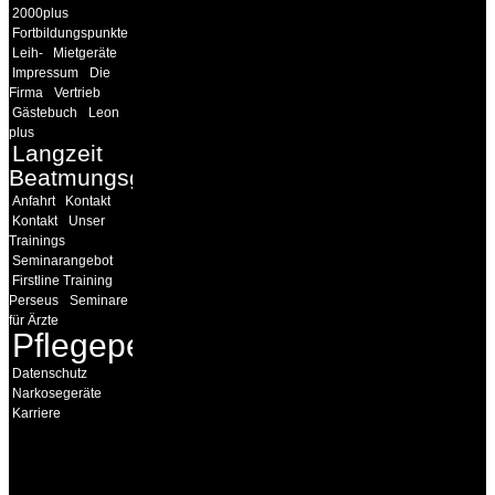
2000plus
Fortbildungspunkte
Leih-
Mietgeräte
Impressum
Die
Firma
Vertrieb
Gästebuch
Leon
plus
Langzeit
Beatmungsgeräte
Anfahrt
Kontakt
Kontakt
Unser
Trainings
Seminarangebot
Firstline Training
Perseus
Seminare
für Ärzte
Pflegepersonal
Datenschutz
Narkosegeräte
Karriere
INFORMATION