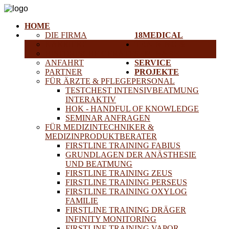
HOME
DIE FIRMA
18MEDICAL
KARRIERE
TRAINING &
HISTORISCHE GERÄTE
SEMINARE
ANFAHRT
SERVICE
PARTNER
PROJEKTE
FÜR ÄRZTE & PFLEGEPERSONAL
TESTCHEST INTENSIVBEATMUNG
INTERAKTIV
HOK - HANDFUL OF KNOWLEDGE
SEMINAR ANFRAGEN
FÜR MEDIZINTECHNIKER &
MEDIZINPRODUKTBERATER
FIRSTLINE TRAINING FABIUS
GRUNDLAGEN DER ANÄSTHESIE
UND BEATMUNG
FIRSTLINE TRAINING ZEUS
FIRSTLINE TRAINING PERSEUS
FIRSTLINE TRAINING OXYLOG
FAMILIE
FIRSTLINE TRAINING DRÄGER
INFINITY MONITORING
FIRSTLINE TRAINING VAPOR