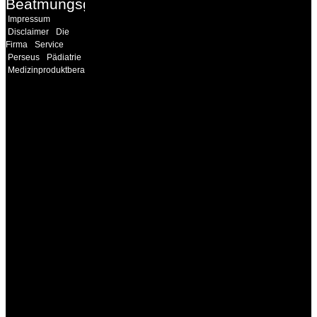
Beatmungsgeräte
Impressum
Disclaimer
Die
Firma
Service
Perseus
Pädiatrie
Medizinproduktberater
INFORMATION
Seminare und Trainings
für Anwender von
Medizinprodukten und für
technisches Personal
.
Um Ihnen eine optimale
Arbeitsatmosphäre und
ein Maximum an
Lernerfolg zu garantieren,
ist die Anzahl der
Teilnehmer begrenzt. Auf
Ihren Wunsch richten wir
weitere Termine, Themen
und Seminare für Sie ein.
Gerne schulen wir Sie
auch in
Wochenendkursen, in