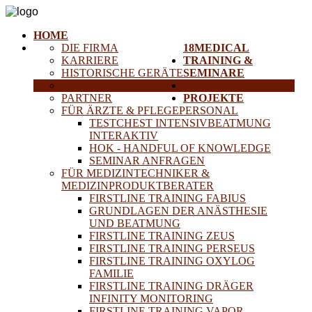
HOME
DIE FIRMA
18MEDICAL
KARRIERE
TRAINING &
HISTORISCHE GERÄTE
SEMINARE
ANFAHRT
SERVICE
PARTNER
PROJEKTE
FÜR ÄRZTE & PFLEGEPERSONAL
TESTCHEST INTENSIVBEATMUNG
INTERAKTIV
HOK - HANDFUL OF KNOWLEDGE
SEMINAR ANFRAGEN
FÜR MEDIZINTECHNIKER &
MEDIZINPRODUKTBERATER
FIRSTLINE TRAINING FABIUS
GRUNDLAGEN DER ANÄSTHESIE
UND BEATMUNG
FIRSTLINE TRAINING ZEUS
FIRSTLINE TRAINING PERSEUS
FIRSTLINE TRAINING OXYLOG
FAMILIE
FIRSTLINE TRAINING DRÄGER
INFINITY MONITORING
FIRSTLINE TRAINING VAPOR