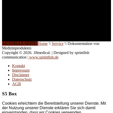
Halbtagsschulungen, oder
direkt vor Ort.
Die Qualität unserer
Schulungen ist das
Ergebnis jahrelanger
Erfahrung. Wir geben
diese gerne an Sie weiter.
AKTUELLE SEITE:
Home
\\
Service
\\
Dokumentation von
Medizinprodukten
Copyright © 2026. 18medical. | Designed by sprintfish
communication
| www.sprintfish.de
Kontakt
Impressum
Disclaimer
Datenschutz
AGB
S5 Box
Cookies erleichtern die Bereitstellung unserer Dienste. Mit
der Nutzung unserer Dienste erklären Sie sich damit
einverstanden, dass wir Cookies verwenden.