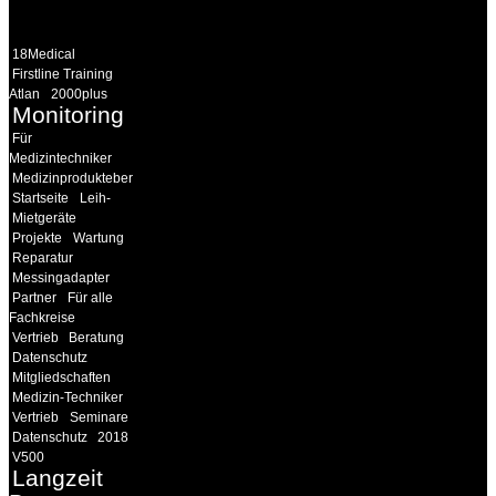
LINKS
18Medical
Firstline Training
Atlan
2000plus
Monitoring
Für
Medizintechniker
Medizinprodukteberater
Startseite
Leih-
Mietgeräte
Projekte
Wartung
Reparatur
Messingadapter
Partner
Für alle
Fachkreise
Vertrieb
Beratung
Datenschutz
Mitgliedschaften
Medizin-Techniker
Vertrieb
Seminare
Datenschutz
2018
V500
Langzeit