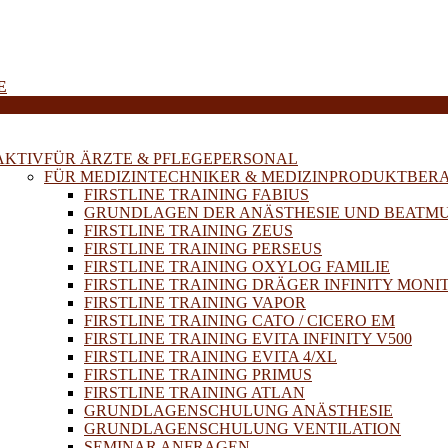
E
AKTIV
FÜR ÄRZTE & PFLEGEPERSONAL
FÜR MEDIZINTECHNIKER & MEDIZINPRODUKTBER
FIRSTLINE TRAINING FABIUS
GRUNDLAGEN DER ANÄSTHESIE UND BEATM
FIRSTLINE TRAINING ZEUS
FIRSTLINE TRAINING PERSEUS
FIRSTLINE TRAINING OXYLOG FAMILIE
FIRSTLINE TRAINING DRÄGER INFINITY MONI
FIRSTLINE TRAINING VAPOR
FIRSTLINE TRAINING CATO / CICERO EM
FIRSTLINE TRAINING EVITA INFINITY V500
FIRSTLINE TRAINING EVITA 4/XL
FIRSTLINE TRAINING PRIMUS
FIRSTLINE TRAINING ATLAN
GRUNDLAGENSCHULUNG ANÄSTHESIE
GRUNDLAGENSCHULUNG VENTILATION
SEMINAR ANFRAGEN