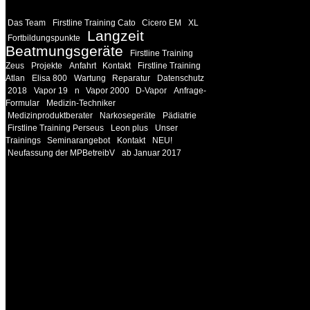
Das Team
Firstline Training Cato
Cicero EM
XL
Langzeit
Fortbildungspunkte
Beatmungsgeräte
Firstline Training
Zeus
Projekte
Anfahrt
Kontakt
Firstline Training
Atlan
Elisa 800
Wartung
Reparatur
Datenschutz
2018
Vapor 19
n
Vapor 2000
D-Vapor
Anfrage-
Formular
Medizin-Techniker
Medizinproduktberater
Narkosegeräte
Pädiatrie
Firstline Training Perseus
Leon plus
Unser
Trainings
Seminarangebot
Kontakt
NEU!
Neufassung der MPBetreibV
ab Januar 2017
INFORMATION
Seminare und Trainings für Anwender von Medizinprodukten u
technisches Personal
.
Um Ihnen eine optimale Arbeitsatmosphäre und ein Maximum
Lernerfolg zu garantieren, ist die Anzahl der Teilnehmer begren
Ihren Wunsch richten wir weitere Termine, Themen und Semin
Sie ein. Gerne schulen wir Sie auch in Wochenendkursen, in
Halbtagsschulungen, oder direkt vor Ort.
Die Qualität unserer Schulungen ist das Ergebnis jahrelanger