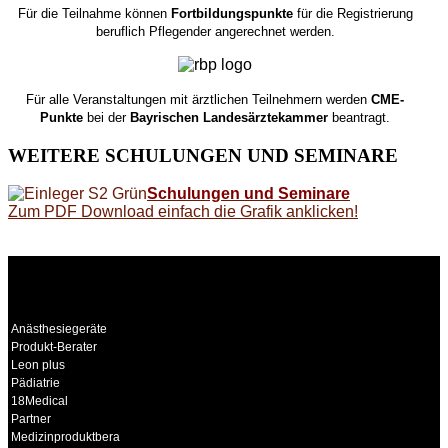
Für die Teilnahme können
Fortbildungspunkte
für die Registrierung
beruflich Pflegender angerechnet werden.
Für alle Veranstaltungen mit ärztlichen Teilnehmern werden
CME-
Punkte
bei der
Bayrischen Landesärztekammer
beantragt.
WEITERE
SCHULUNGEN UND SEMINARE
Schulungen und Seminare
Zum PDF Download einfach die Grafik anklicken!
WEITERE
LINKS
Anästhesiegeräte
Produkt-Berater
Leon plus
Pädiatrie
18Medical
Partner
Medizinproduktberater