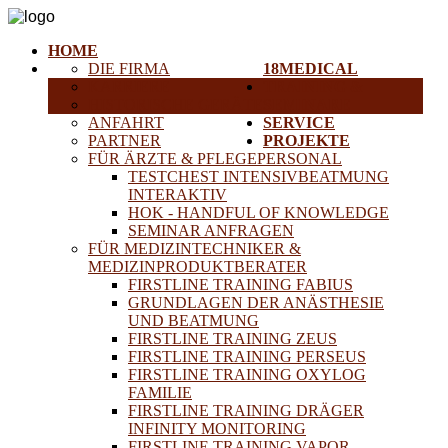
HOME
DIE FIRMA
18MEDICAL
KARRIERE
TRAINING &
HISTORISCHE GERÄTE
SEMINARE
ANFAHRT
SERVICE
PARTNER
PROJEKTE
FÜR ÄRZTE & PFLEGEPERSONAL
TESTCHEST INTENSIVBEATMUNG
INTERAKTIV
HOK - HANDFUL OF KNOWLEDGE
SEMINAR ANFRAGEN
FÜR MEDIZINTECHNIKER &
MEDIZINPRODUKTBERATER
FIRSTLINE TRAINING FABIUS
GRUNDLAGEN DER ANÄSTHESIE
UND BEATMUNG
FIRSTLINE TRAINING ZEUS
FIRSTLINE TRAINING PERSEUS
FIRSTLINE TRAINING OXYLOG
FAMILIE
FIRSTLINE TRAINING DRÄGER
INFINITY MONITORING
FIRSTLINE TRAINING VAPOR