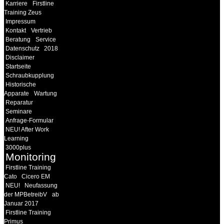
Karriere
Firstline
Training Zeus
Impressum
Kontakt
Vertrieb
Beratung
Service
Datenschutz
2018
Disclaimer
Startseite
Schraubkupplung
Historische
Apparate
Wartung
Reparatur
Seminare
Anfrage-Formular
NEU! After Work
Learning
3000plus
Monitoring
Firstline Training
Cato
Cicero EM
NEU!
Neufassung
der MPBetreibV
ab
Januar 2017
Firstline Training
Primus