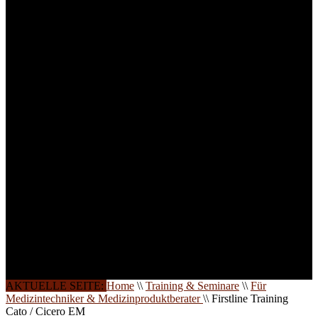
technisches Personal
.
Um Ihnen eine optimale
Arbeitsatmosphäre und
ein Maximum an
Lernerfolg zu garantieren,
ist die Anzahl der
Teilnehmer begrenzt. Auf
Ihren Wunsch richten wir
weitere Termine, Themen
und Seminare für Sie ein.
Gerne schulen wir Sie
auch in
Wochenendkursen, in
Halbtagsschulungen, oder
direkt vor Ort.
Die Qualität unserer
Schulungen ist das
Ergebnis jahrelanger
Erfahrung. Wir geben
diese gerne an Sie weiter.
AKTUELLE SEITE:
Home
\\
Training & Seminare
\\
Für
Medizintechniker & Medizinproduktberater
\\
Firstline Training
Cato / Cicero EM