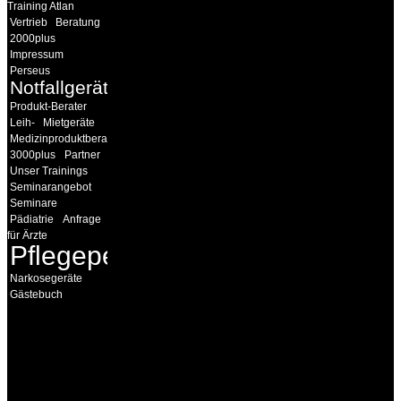
Training Atlan
Vertrieb
Beratung
2000plus
Impressum
Perseus
Notfallgeräte
Produkt-Berater
Leih-
Mietgeräte
Medizinproduktberater
3000plus
Partner
Unser Trainings
Seminarangebot
Seminare
Pädiatrie
Anfrage
für Ärzte
Pflegepersonal
Narkosegeräte
Gästebuch
INFORMATION
Seminare und Trainings
für Anwender von
Medizinprodukten und für