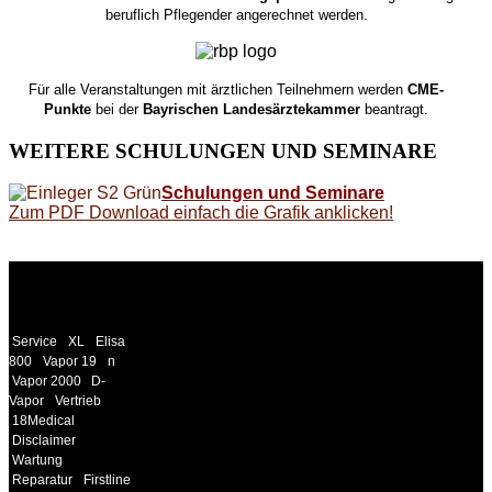
beruflich Pflegender angerechnet werden.
Für alle Veranstaltungen mit ärztlichen Teilnehmern werden
CME-
Punkte
bei der
Bayrischen Landesärztekammer
beantragt.
WEITERE
SCHULUNGEN UND SEMINARE
Schulungen und Seminare
Zum PDF Download einfach die Grafik anklicken!
WEITERE
LINKS
Service
XL
Elisa
800
Vapor 19
n
Vapor 2000
D-
Vapor
Vertrieb
18Medical
Disclaimer
Wartung
Reparatur
Firstline