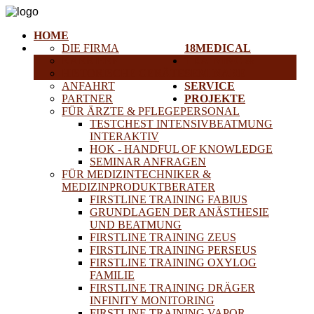
HOME
DIE FIRMA
18MEDICAL
KARRIERE
TRAINING &
HISTORISCHE GERÄTE
SEMINARE
ANFAHRT
SERVICE
PARTNER
PROJEKTE
FÜR ÄRZTE & PFLEGEPERSONAL
TESTCHEST INTENSIVBEATMUNG
INTERAKTIV
HOK - HANDFUL OF KNOWLEDGE
SEMINAR ANFRAGEN
FÜR MEDIZINTECHNIKER &
MEDIZINPRODUKTBERATER
FIRSTLINE TRAINING FABIUS
GRUNDLAGEN DER ANÄSTHESIE
UND BEATMUNG
FIRSTLINE TRAINING ZEUS
FIRSTLINE TRAINING PERSEUS
FIRSTLINE TRAINING OXYLOG
FAMILIE
FIRSTLINE TRAINING DRÄGER
INFINITY MONITORING
FIRSTLINE TRAINING VAPOR