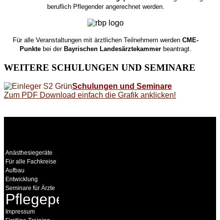
beruflich Pflegender angerechnet werden.
Für alle Veranstaltungen mit ärztlichen Teilnehmern werden
CME-
Punkte
bei der
Bayrischen Landesärztekammer
beantragt.
WEITERE
SCHULUNGEN UND SEMINARE
Schulungen und Seminare
Zum PDF Download einfach die Grafik anklicken!
WEITERE
LINKS
Anästhesiegeräte
Für alle Fachkreise
Aufbau
Entwicklung
Seminare für Ärzte
Pflegepersonal
Impressum