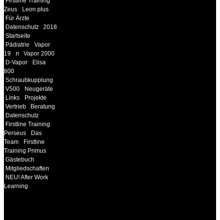
Firstline Training
Zeus
Leon plus
Für Ärzte
Datenschutz
2018
Startseite
Pädiatrie
Vapor
19
n
Vapor 2000
D-Vapor
Elisa
800
Schraubkupplung
V500
Neugeräte
Links
Projekte
Vertrieb
Beratung
Datenschutz
Firstline Training
Perseus
Das
Team
Firstline
Training Primus
Gästebuch
Mitgliedschaften
NEU! After Work
Learning
INFORMATION