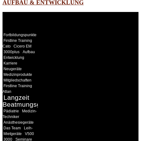
AUFBAU & ENTWICKLUNG
WEITERE
LINKS
Fortbildungspunkte
Firstline Training
Cato
Cicero EM
3000plus
Aufbau
Entwicklung
Karriere
Neugeräte
Medizinprodukte
Mitgliedschaften
Firstline Training
Atlan
Langzeit
Beatmungsgeräte
Pädiatrie
Medizin-
Techniker
Anästhesiegeräte
Das Team
Leih-
Mietgeräte
V500
3000
Seminare