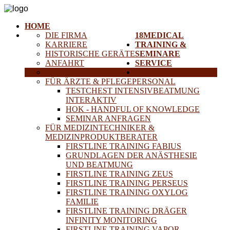
HOME
DIE FIRMA
18MEDICAL
KARRIERE
TRAINING &
HISTORISCHE GERÄTE
SEMINARE
ANFAHRT
SERVICE
PARTNER
PROJEKTE
FÜR ÄRZTE & PFLEGEPERSONAL
TESTCHEST INTENSIVBEATMUNG
INTERAKTIV
HOK - HANDFUL OF KNOWLEDGE
SEMINAR ANFRAGEN
FÜR MEDIZINTECHNIKER &
MEDIZINPRODUKTBERATER
FIRSTLINE TRAINING FABIUS
GRUNDLAGEN DER ANÄSTHESIE
UND BEATMUNG
FIRSTLINE TRAINING ZEUS
FIRSTLINE TRAINING PERSEUS
FIRSTLINE TRAINING OXYLOG
FAMILIE
FIRSTLINE TRAINING DRÄGER
INFINITY MONITORING
FIRSTLINE TRAINING VAPOR