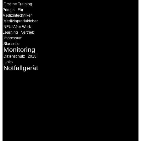
Firstline Training
Primus
Für
Medizintechniker
Medizinprodukteberater
NEU! After Work
Learning
Vertrieb
Impressum
Startseite
Monitoring
Datenschutz
2018
Links
Notfallgeräte
INFORMATION
Seminare und Trainings
für Anwender von
Medizinprodukten und für
technisches Personal
.
Um Ihnen eine optimale
Arbeitsatmosphäre und
ein Maximum an
Lernerfolg zu garantieren,
ist die Anzahl der