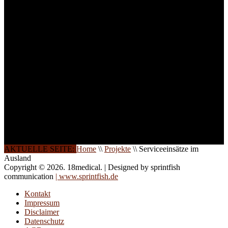
Teilnehmer begrenzt. Auf
Ihren Wunsch richten wir
weitere Termine, Themen
und Seminare für Sie ein.
Gerne schulen wir Sie
auch in
Wochenendkursen, in
Halbtagsschulungen, oder
direkt vor Ort.
Die Qualität unserer
Schulungen ist das
Ergebnis jahrelanger
Erfahrung. Wir geben
diese gerne an Sie weiter.
AKTUELLE SEITE:
Home
\\
Projekte
\\
Serviceeinsätze im
Ausland
Copyright © 2026. 18medical. | Designed by sprintfish
communication
| www.sprintfish.de
Kontakt
Impressum
Disclaimer
Datenschutz