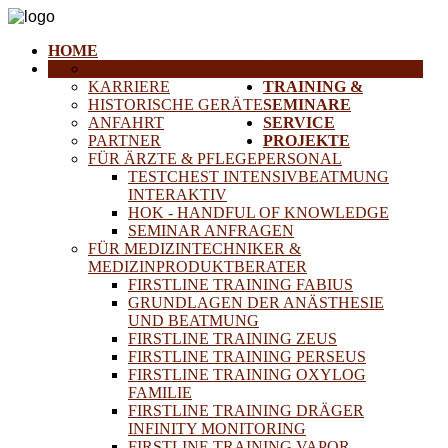
HOME
DIE FIRMA
18MEDICAL
KARRIERE
TRAINING &
HISTORISCHE GERÄTE
SEMINARE
ANFAHRT
SERVICE
PARTNER
PROJEKTE
FÜR ÄRZTE & PFLEGEPERSONAL
TESTCHEST INTENSIVBEATMUNG
INTERAKTIV
HOK - HANDFUL OF KNOWLEDGE
SEMINAR ANFRAGEN
FÜR MEDIZINTECHNIKER &
MEDIZINPRODUKTBERATER
FIRSTLINE TRAINING FABIUS
GRUNDLAGEN DER ANÄSTHESIE
UND BEATMUNG
FIRSTLINE TRAINING ZEUS
FIRSTLINE TRAINING PERSEUS
FIRSTLINE TRAINING OXYLOG
FAMILIE
FIRSTLINE TRAINING DRÄGER
INFINITY MONITORING
FIRSTLINE TRAINING VAPOR