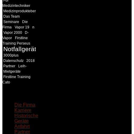
Für
Medizintechniker
Medizinprodukteberater
Das Team
Seminare
Die
Firma
Vapor 19
n
Vapor 2000
D-
Vapor
Firstline
Training Perseus
Notfallgeräte
3000plus
Datenschutz
2018
Partner
Leih-
Mietgeräte
Firstline Training
Cato
18MEDICAL
Die Firma
Karriere
Historische
Geräte
Anfahrt
Partner