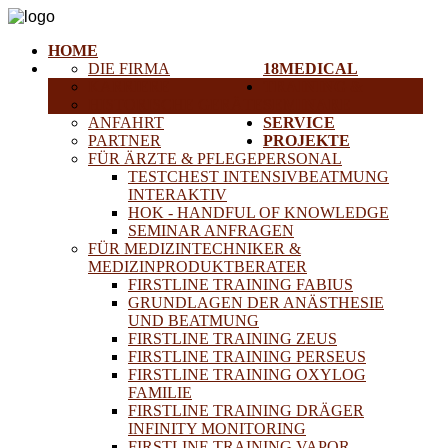
HOME
DIE FIRMA
18MEDICAL
KARRIERE
TRAINING &
HISTORISCHE GERÄTE
SEMINARE
ANFAHRT
SERVICE
PARTNER
PROJEKTE
FÜR ÄRZTE & PFLEGEPERSONAL
TESTCHEST INTENSIVBEATMUNG
INTERAKTIV
HOK - HANDFUL OF KNOWLEDGE
SEMINAR ANFRAGEN
FÜR MEDIZINTECHNIKER &
MEDIZINPRODUKTBERATER
FIRSTLINE TRAINING FABIUS
GRUNDLAGEN DER ANÄSTHESIE
UND BEATMUNG
FIRSTLINE TRAINING ZEUS
FIRSTLINE TRAINING PERSEUS
FIRSTLINE TRAINING OXYLOG
FAMILIE
FIRSTLINE TRAINING DRÄGER
INFINITY MONITORING
FIRSTLINE TRAINING VAPOR