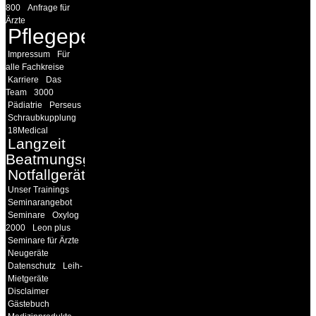
800
Anfrage für
Ärzte
Pflegepersonal
Impressum
Für
alle Fachkreise
Karriere
Das
Team
3000
Pädiatrie
Perseus
Schraubkupplung
18Medical
Langzeit
Beatmungsgeräte
Notfallgeräte
Unser Trainings
Seminarangebot
Seminare
Oxylog
2000
Leon plus
Seminare für Ärzte
Neugeräte
Datenschutz
Leih-
Mietgeräte
Disclaimer
Gästebuch