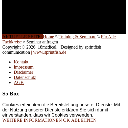
Die Qualität unserer
Schulungen ist das
Ergebnis jahrelanger
Erfahrung. Wir geben
diese gerne an Sie weiter.
AKTUELLE SEITE:
Home
\\
Training & Seminare
\\
Für Alle
Fachkreise
\\
Seminar anfragen
Copyright © 2026. 18medical. | Designed by sprintfish
communication
| www.sprintfish.de
Kontakt
Impressum
Disclaimer
Datenschutz
AGB
S5 Box
Cookies erleichtern die Bereitstellung unserer Dienste. Mit
der Nutzung unserer Dienste erklären Sie sich damit
einverstanden, dass wir Cookies verwenden.
WEITERE INFORMATIONEN
OK
ABLEHNEN