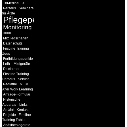
18Medical
XL
Perseus
Seminare
für Ärzte
Pflegepersonal
Monitoring
3000
Mitgliedschaften
Datenschutz
Firstline Training
Zeus
Fortbildungspunkte
Leih-
Mietgeräte
Disclaimer
Firstline Training
Perseus
Service
Pädiatrie
NEU!
After Work Learning
Anfrage-Formular
Historische
Apparate
Links
Anfahrt
Kontakt
Projekte
Firstline
Training Fabius
Anästhesiegeräte