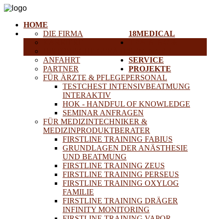
HOME
DIE FIRMA
18MEDICAL
KARRIERE
TRAINING &
HISTORISCHE GERÄTE
SEMINARE
ANFAHRT
SERVICE
PARTNER
PROJEKTE
FÜR ÄRZTE & PFLEGEPERSONAL
TESTCHEST INTENSIVBEATMUNG
INTERAKTIV
HOK - HANDFUL OF KNOWLEDGE
SEMINAR ANFRAGEN
FÜR MEDIZINTECHNIKER &
MEDIZINPRODUKTBERATER
FIRSTLINE TRAINING FABIUS
GRUNDLAGEN DER ANÄSTHESIE
UND BEATMUNG
FIRSTLINE TRAINING ZEUS
FIRSTLINE TRAINING PERSEUS
FIRSTLINE TRAINING OXYLOG
FAMILIE
FIRSTLINE TRAINING DRÄGER
INFINITY MONITORING
FIRSTLINE TRAINING VAPOR