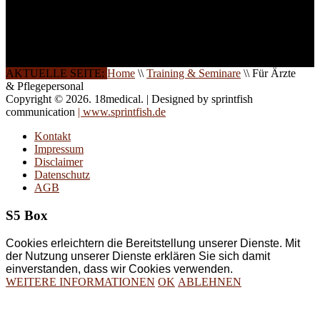
Schulungen ist das
Ergebnis jahrelanger
Erfahrung. Wir geben
diese gerne an Sie weiter.
AKTUELLE SEITE:
Home
\\
Training & Seminare
\\
Für Ärzte
& Pflegepersonal
Copyright © 2026. 18medical. | Designed by sprintfish
communication
| www.sprintfish.de
Kontakt
Impressum
Disclaimer
Datenschutz
AGB
S5 Box
Cookies erleichtern die Bereitstellung unserer Dienste. Mit
der Nutzung unserer Dienste erklären Sie sich damit
einverstanden, dass wir Cookies verwenden.
WEITERE INFORMATIONEN
OK
ABLEHNEN