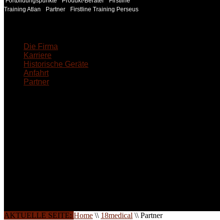
Fortbildungspunkte
Produkt-Berater
Firstline
Training Atlan
Partner
Firstline Training Perseus
18MEDICAL
Die Firma
Karriere
Historische Geräte
Anfahrt
Partner
INFORMATION
Seminare und Trainings für Anwender von Medizinprodukten u
technisches Personal
.
Um Ihnen eine optimale Arbeitsatmosphäre und ein Maximum
Lernerfolg zu garantieren, ist die Anzahl der Teilnehmer begren
Ihren Wunsch richten wir weitere Termine, Themen und Semin
Sie ein. Gerne schulen wir Sie auch in Wochenendkursen, in
Halbtagsschulungen, oder direkt vor Ort.
Die Qualität unserer Schulungen ist das Ergebnis jahrelanger
Erfahrung. Wir geben diese gerne an Sie weiter.
AKTUELLE SEITE:
Home
\\
18medical
\\
Partner