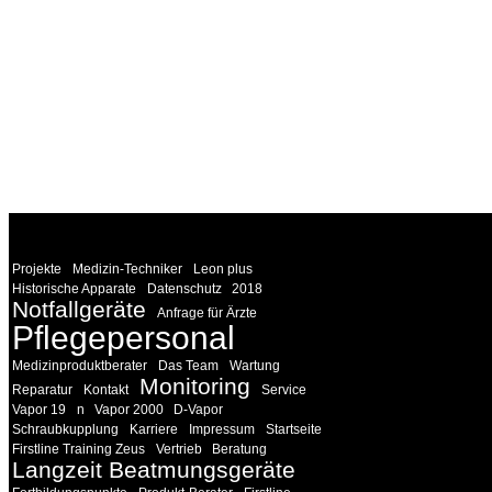
WEITERE
LINKS
Projekte
Medizin-Techniker
Leon plus
Historische Apparate
Datenschutz
2018
Notfallgeräte
Anfrage für Ärzte
Pflegepersonal
Medizinproduktberater
Das Team
Wartung
Monitoring
Reparatur
Kontakt
Service
Vapor 19
n
Vapor 2000
D-Vapor
Schraubkupplung
Karriere
Impressum
Startseite
Firstline Training Zeus
Vertrieb
Beratung
Langzeit Beatmungsgeräte