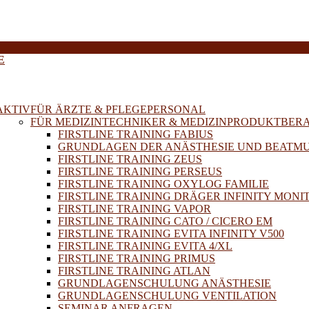
E
AKTIV
FÜR ÄRZTE & PFLEGEPERSONAL
FÜR MEDIZINTECHNIKER & MEDIZINPRODUKTBER
FIRSTLINE TRAINING FABIUS
GRUNDLAGEN DER ANÄSTHESIE UND BEATM
FIRSTLINE TRAINING ZEUS
FIRSTLINE TRAINING PERSEUS
FIRSTLINE TRAINING OXYLOG FAMILIE
FIRSTLINE TRAINING DRÄGER INFINITY MONI
FIRSTLINE TRAINING VAPOR
FIRSTLINE TRAINING CATO / CICERO EM
FIRSTLINE TRAINING EVITA INFINITY V500
FIRSTLINE TRAINING EVITA 4/XL
FIRSTLINE TRAINING PRIMUS
FIRSTLINE TRAINING ATLAN
GRUNDLAGENSCHULUNG ANÄSTHESIE
GRUNDLAGENSCHULUNG VENTILATION
SEMINAR ANFRAGEN