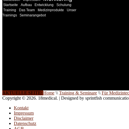
Startseite
Aufbau
Entwicklung
Schulung
Training
Das Team
Medizinprodukte
Unser
Trainings
Seminarangebot
INFORMATION
Seminare und Trainings für Anwender von Medizinprodukten u
technisches Personal
.
Um Ihnen eine optimale Arbeitsatmosphäre und ein Maximum
Lernerfolg zu garantieren, ist die Anzahl der Teilnehmer begren
Ihren Wunsch richten wir weitere Termine, Themen und Semin
Sie ein. Gerne schulen wir Sie auch in Wochenendkursen, in
Halbtagsschulungen, oder direkt vor Ort.
Die Qualität unserer Schulungen ist das Ergebnis jahrelanger
Erfahrung. Wir geben diese gerne an Sie weiter.
AKTUELLE SEITE:
Home
\\
Training & Seminare
\\
Für Medizinte
Copyright © 2026. 18medical. | Designed by sprintfish communicati
Kontakt
Impressum
Disclaimer
Datenschutz
AGB