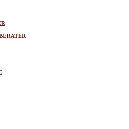
ER
BERATER
E