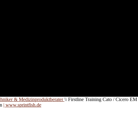
nd für
 an
zt. Auf
are für
chniker & Medizinproduktberater
\\
Firstline Training Cato / Cicero EM
on
| www.sprintfish.de