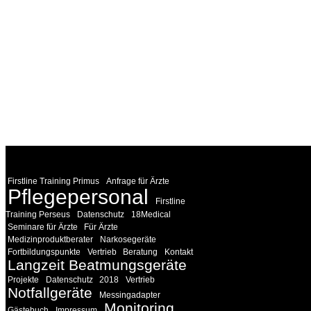
WEITERE
LINKS
Firstline Training Primus
Anfrage für Ärzte
Pflegepersonal
Firstline
Training Perseus
Datenschutz
18Medical
Seminare für Ärzte
Für Ärzte
Medizinproduktberater
Narkosegeräte
Fortbildungspunkte
Vertrieb
Beratung
Kontakt
Langzeit Beatmungsgeräte
Projekte
Datenschutz
2018
Vertrieb
Notfallgeräte
Messingadapter
Monitoring
Gästebuch
Impressum