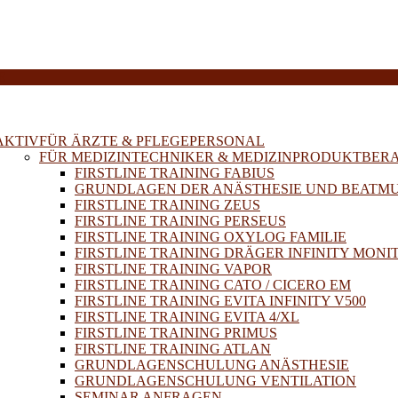
E
AKTIV
FÜR ÄRZTE & PFLEGEPERSONAL
FÜR MEDIZINTECHNIKER & MEDIZINPRODUKTBER
FIRSTLINE TRAINING FABIUS
GRUNDLAGEN DER ANÄSTHESIE UND BEATM
FIRSTLINE TRAINING ZEUS
FIRSTLINE TRAINING PERSEUS
FIRSTLINE TRAINING OXYLOG FAMILIE
FIRSTLINE TRAINING DRÄGER INFINITY MONI
FIRSTLINE TRAINING VAPOR
FIRSTLINE TRAINING CATO / CICERO EM
FIRSTLINE TRAINING EVITA INFINITY V500
FIRSTLINE TRAINING EVITA 4/XL
FIRSTLINE TRAINING PRIMUS
FIRSTLINE TRAINING ATLAN
GRUNDLAGENSCHULUNG ANÄSTHESIE
GRUNDLAGENSCHULUNG VENTILATION
SEMINAR ANFRAGEN