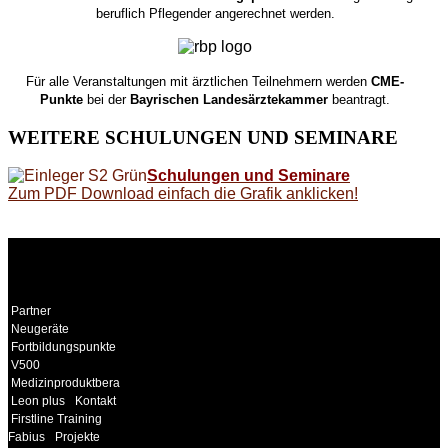
beruflich Pflegender angerechnet werden.
Für alle Veranstaltungen mit ärztlichen Teilnehmern werden
CME-
Punkte
bei der
Bayrischen Landesärztekammer
beantragt.
WEITERE
SCHULUNGEN UND SEMINARE
Schulungen und Seminare
Zum PDF Download einfach die Grafik anklicken!
WEITERE
LINKS
Partner
Neugeräte
Fortbildungspunkte
V500
Medizinproduktberater
Leon plus
Kontakt
Firstline Training
Fabius
Projekte