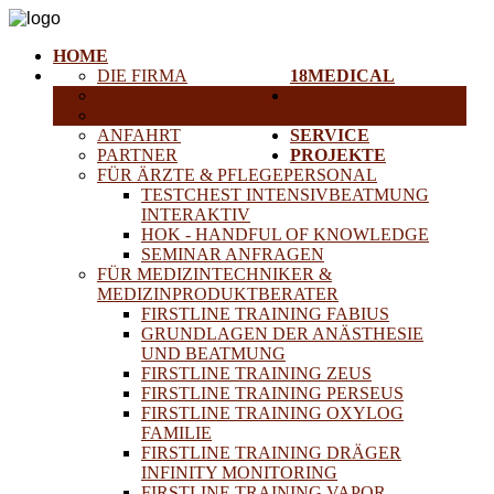
HOME
DIE FIRMA
18MEDICAL
KARRIERE
TRAINING &
HISTORISCHE GERÄTE
SEMINARE
ANFAHRT
SERVICE
PARTNER
PROJEKTE
FÜR ÄRZTE & PFLEGEPERSONAL
TESTCHEST INTENSIVBEATMUNG
INTERAKTIV
HOK - HANDFUL OF KNOWLEDGE
SEMINAR ANFRAGEN
FÜR MEDIZINTECHNIKER &
MEDIZINPRODUKTBERATER
FIRSTLINE TRAINING FABIUS
GRUNDLAGEN DER ANÄSTHESIE
UND BEATMUNG
FIRSTLINE TRAINING ZEUS
FIRSTLINE TRAINING PERSEUS
FIRSTLINE TRAINING OXYLOG
FAMILIE
FIRSTLINE TRAINING DRÄGER
INFINITY MONITORING
FIRSTLINE TRAINING VAPOR