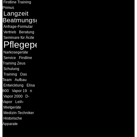
Firstline Training
Primus
Langzeit
Beatmungsgeräte
Anfrage-Formular
Vertrieb
Beratung
Seminare für Ärzte
Pflegepersonal
Narkosegeräte
Service
Firstline
Training Zeus
Schulung
Training
Das
Team
Aufbau
Entwicklung
Elisa
800
Vapor 19
n
Vapor 2000
D-
Vapor
Leih-
Mietgeräte
Medizin-Techniker
Historische
Apparate
INFORMATION