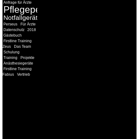
Anfrage für Ärzte
Pflegepersonal
Notfallgeräte
Perseus
Für Ärzte
Datenschutz
2018
Gästebuch
Firstline Training
Zeus
Das Team
Schulung
Training
Projekte
Anästhesiegeräte
Firstline Training
Fabius
Vertrieb
INFORMATION
Seminare und Trainings
für Anwender von
Medizinprodukten und für
technisches Personal
.
Um Ihnen eine optimale
Arbeitsatmosphäre und
ein Maximum an
Lernerfolg zu garantieren,