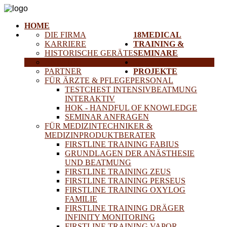
HOME
DIE FIRMA
18MEDICAL
KARRIERE
TRAINING &
HISTORISCHE GERÄTE
SEMINARE
ANFAHRT
SERVICE
PARTNER
PROJEKTE
FÜR ÄRZTE & PFLEGEPERSONAL
TESTCHEST INTENSIVBEATMUNG
INTERAKTIV
HOK - HANDFUL OF KNOWLEDGE
SEMINAR ANFRAGEN
FÜR MEDIZINTECHNIKER &
MEDIZINPRODUKTBERATER
FIRSTLINE TRAINING FABIUS
GRUNDLAGEN DER ANÄSTHESIE
UND BEATMUNG
FIRSTLINE TRAINING ZEUS
FIRSTLINE TRAINING PERSEUS
FIRSTLINE TRAINING OXYLOG
FAMILIE
FIRSTLINE TRAINING DRÄGER
INFINITY MONITORING
FIRSTLINE TRAINING VAPOR