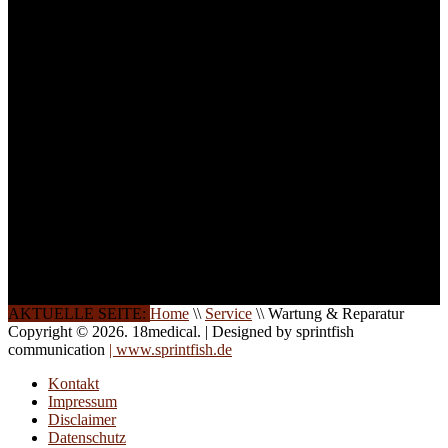
ist die Anzahl der
Teilnehmer begrenzt. Auf
Ihren Wunsch richten wir
weitere Termine, Themen
und Seminare für Sie ein.
Gerne schulen wir Sie
auch in
Wochenendkursen, in
Halbtagsschulungen, oder
direkt vor Ort.
Die Qualität unserer
Schulungen ist das
Ergebnis jahrelanger
Erfahrung. Wir geben
diese gerne an Sie weiter.
AKTUELLE SEITE:
Home
\\
Service
\\
Wartung & Reparatur
Copyright © 2026. 18medical. | Designed by sprintfish
communication
| www.sprintfish.de
Kontakt
Impressum
Disclaimer
Datenschutz