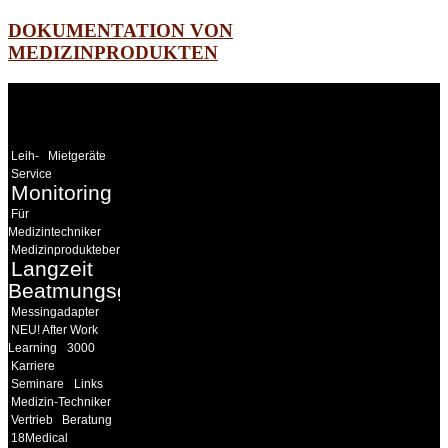
DOKUMENTATION VON
MEDIZINPRODUKTEN
WEITERE
LINKS
Leih-
Mietgeräte
Service
Monitoring
Für
Medizintechniker
Medizinprodukteberater
Langzeit
Beatmungsgeräte
Messingadapter
NEU! After Work
Learning
3000
Karriere
Seminare
Links
Medizin-Techniker
Vertrieb
Beratung
18Medical