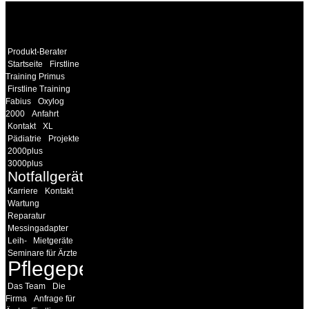
WEITERE
LINKS
Produkt-Berater
Startseite
Firstline
Training Primus
Firstline Training
Fabius
Oxylog
2000
Anfahrt
Kontakt
XL
Pädiatrie
Projekte
2000plus
3000plus
Notfallgeräte
Karriere
Kontakt
Wartung
Reparatur
Messingadapter
Leih-
Mietgeräte
Seminare für Ärzte
Pflegepersonal
Das Team
Die
Firma
Anfrage für