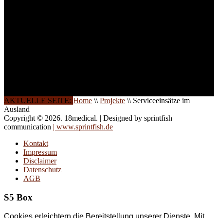
auch in
Wochenendkursen, in
Halbtagsschulungen, oder
direkt vor Ort.
Die Qualität unserer
Schulungen ist das
Ergebnis jahrelanger
Erfahrung. Wir geben
diese gerne an Sie weiter.
AKTUELLE SEITE:
Home
\\
Projekte
\\
Serviceeinsätze im
Ausland
Copyright © 2026. 18medical. | Designed by sprintfish
communication
| www.sprintfish.de
Kontakt
Impressum
Disclaimer
Datenschutz
AGB
S5 Box
Cookies erleichtern die Bereitstellung unserer Dienste. Mit