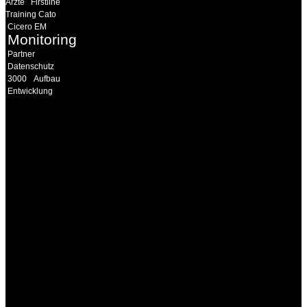
Ärzte
Firstline
Training Cato
Cicero EM
Monitoring
Partner
Datenschutz
3000
Aufbau
Entwicklung
INFORMATION
Seminare und Trainings
für Anwender von
Medizinprodukten und für
technisches Personal
.
Um Ihnen eine optimale
Arbeitsatmosphäre und
ein Maximum an
Lernerfolg zu garantieren,
ist die Anzahl der
Teilnehmer begrenzt. Auf
Ihren Wunsch richten wir
weitere Termine, Themen
und Seminare für Sie ein.
Gerne schulen wir Sie