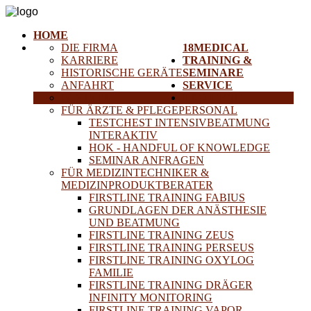
HOME
DIE FIRMA
18MEDICAL
KARRIERE
TRAINING &
HISTORISCHE GERÄTE
SEMINARE
ANFAHRT
SERVICE
PARTNER
PROJEKTE
FÜR ÄRZTE & PFLEGEPERSONAL
TESTCHEST INTENSIVBEATMUNG
INTERAKTIV
HOK - HANDFUL OF KNOWLEDGE
SEMINAR ANFRAGEN
FÜR MEDIZINTECHNIKER &
MEDIZINPRODUKTBERATER
FIRSTLINE TRAINING FABIUS
GRUNDLAGEN DER ANÄSTHESIE
UND BEATMUNG
FIRSTLINE TRAINING ZEUS
FIRSTLINE TRAINING PERSEUS
FIRSTLINE TRAINING OXYLOG
FAMILIE
FIRSTLINE TRAINING DRÄGER
INFINITY MONITORING
FIRSTLINE TRAINING VAPOR