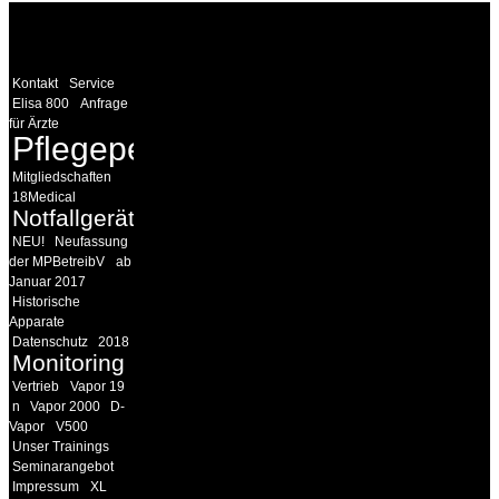
WEITERE
LINKS
Kontakt
Service
Elisa 800
Anfrage
für Ärzte
Pflegepersonal
Mitgliedschaften
18Medical
Notfallgeräte
NEU!
Neufassung
der MPBetreibV
ab
Januar 2017
Historische
Apparate
Datenschutz
2018
Monitoring
Vertrieb
Vapor 19
n
Vapor 2000
D-
Vapor
V500
Unser Trainings
Seminarangebot
Impressum
XL