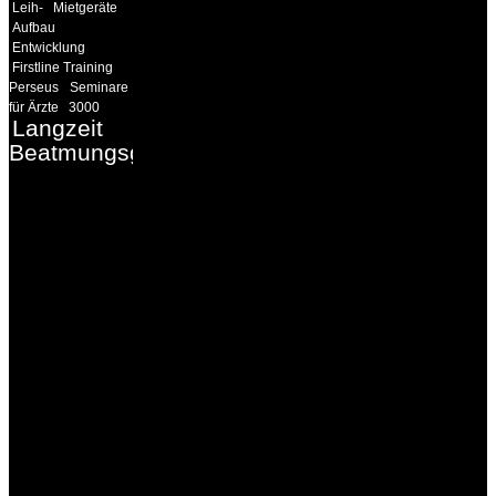
Leih-
Mietgeräte
Aufbau
Entwicklung
Firstline Training
Perseus
Seminare
für Ärzte
3000
Langzeit
Beatmungsgeräte
INFORMATION
Seminare und Trainings
für Anwender von
Medizinprodukten und für
technisches Personal
.
Um Ihnen eine optimale
Arbeitsatmosphäre und
ein Maximum an
Lernerfolg zu garantieren,
ist die Anzahl der
Teilnehmer begrenzt. Auf
Ihren Wunsch richten wir
weitere Termine, Themen
und Seminare für Sie ein.