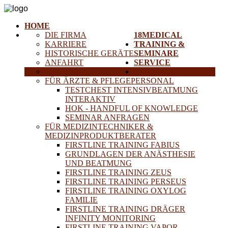
HOME
DIE FIRMA
18MEDICAL
KARRIERE
TRAINING &
HISTORISCHE GERÄTE
SEMINARE
ANFAHRT
SERVICE
PARTNER
PROJEKTE
FÜR ÄRZTE & PFLEGEPERSONAL
TESTCHEST INTENSIVBEATMUNG
INTERAKTIV
HOK - HANDFUL OF KNOWLEDGE
SEMINAR ANFRAGEN
FÜR MEDIZINTECHNIKER &
MEDIZINPRODUKTBERATER
FIRSTLINE TRAINING FABIUS
GRUNDLAGEN DER ANÄSTHESIE
UND BEATMUNG
FIRSTLINE TRAINING ZEUS
FIRSTLINE TRAINING PERSEUS
FIRSTLINE TRAINING OXYLOG
FAMILIE
FIRSTLINE TRAINING DRÄGER
INFINITY MONITORING
FIRSTLINE TRAINING VAPOR