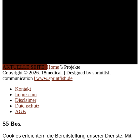
Gerne schulen wir Sie
auch in
Wochenendkursen, in
Halbtagsschulungen, oder
direkt vor Ort.
Die Qualität unserer
Schulungen ist das
Ergebnis jahrelanger
Erfahrung. Wir geben
diese gerne an Sie weiter.
AKTUELLE SEITE:
Home
\\
Projekte
Copyright © 2026. 18medical. | Designed by sprintfish
communication
| www.sprintfish.de
Kontakt
Impressum
Disclaimer
Datenschutz
AGB
S5 Box
Cookies erleichtern die Bereitstellung unserer Dienste. Mit