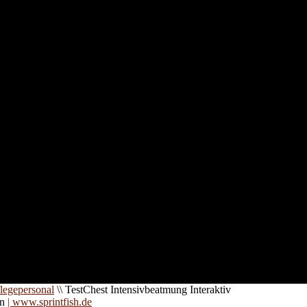
nd für
 an
zt. Auf
are für
legepersonal
\\
TestChest Intensivbeatmung Interaktiv
on
| www.sprintfish.de