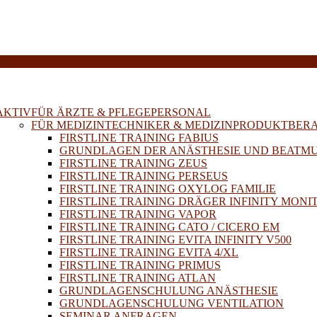
E
AKTIV
FÜR ÄRZTE & PFLEGEPERSONAL
FÜR MEDIZINTECHNIKER & MEDIZINPRODUKTBER
FIRSTLINE TRAINING FABIUS
GRUNDLAGEN DER ANÄSTHESIE UND BEATM
FIRSTLINE TRAINING ZEUS
FIRSTLINE TRAINING PERSEUS
FIRSTLINE TRAINING OXYLOG FAMILIE
FIRSTLINE TRAINING DRÄGER INFINITY MONI
FIRSTLINE TRAINING VAPOR
FIRSTLINE TRAINING CATO / CICERO EM
FIRSTLINE TRAINING EVITA INFINITY V500
FIRSTLINE TRAINING EVITA 4/XL
FIRSTLINE TRAINING PRIMUS
FIRSTLINE TRAINING ATLAN
GRUNDLAGENSCHULUNG ANÄSTHESIE
GRUNDLAGENSCHULUNG VENTILATION
SEMINAR ANFRAGEN