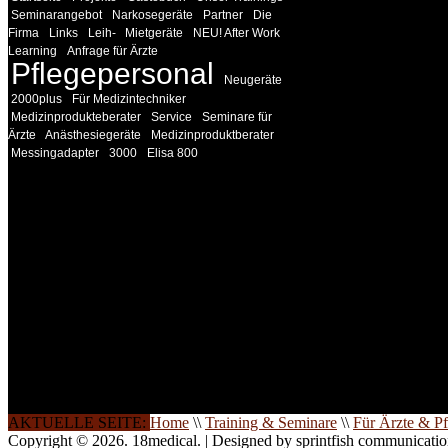
Seminarangebot
Narkosegeräte
Partner
Die
Firma
Links
Leih-
Mietgeräte
NEU! After Work
Learning
Anfrage für Ärzte
Pflegepersonal
Neugeräte
2000plus
Für Medizintechniker
Medizinprodukteberater
Service
Seminare für
Ärzte
Anästhesiegeräte
Medizinproduktberater
Messingadapter
3000
Elisa 800
INFORMATION
Seminare und Trainings für Anwender von Medizinprodukten u
technisches Personal
.
Um Ihnen eine optimale Arbeitsatmosphäre und ein Maximum
Lernerfolg zu garantieren, ist die Anzahl der Teilnehmer begren
Ihren Wunsch richten wir weitere Termine, Themen und Semin
Sie ein. Gerne schulen wir Sie auch in Wochenendkursen, in
Halbtagsschulungen, oder direkt vor Ort.
Die Qualität unserer Schulungen ist das Ergebnis jahrelanger
Erfahrung. Wir geben diese gerne an Sie weiter.
AKTUELLE SEITE:
Home
\\
Training & Seminare
\\
Für Ärzte & Pf
Copyright © 2026. 18medical. | Designed by sprintfish communicati