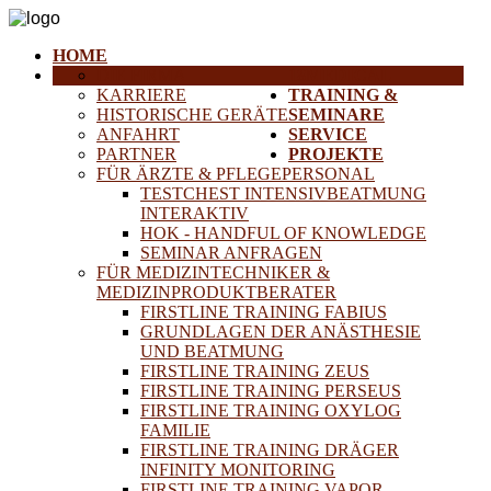
HOME
DIE FIRMA
18MEDICAL
KARRIERE
TRAINING &
HISTORISCHE GERÄTE
SEMINARE
ANFAHRT
SERVICE
PARTNER
PROJEKTE
FÜR ÄRZTE & PFLEGEPERSONAL
TESTCHEST INTENSIVBEATMUNG
INTERAKTIV
HOK - HANDFUL OF KNOWLEDGE
SEMINAR ANFRAGEN
FÜR MEDIZINTECHNIKER &
MEDIZINPRODUKTBERATER
FIRSTLINE TRAINING FABIUS
GRUNDLAGEN DER ANÄSTHESIE
UND BEATMUNG
FIRSTLINE TRAINING ZEUS
FIRSTLINE TRAINING PERSEUS
FIRSTLINE TRAINING OXYLOG
FAMILIE
FIRSTLINE TRAINING DRÄGER
INFINITY MONITORING
FIRSTLINE TRAINING VAPOR