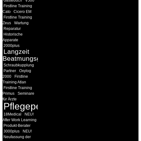
Gästebuch
V500
Firstline Training
Cato
Cicero EM
Firstline Training
Zeus
Wartung
Reparatur
Historische
Apparate
2000plus
Langzeit
Beatmungsgeräte
Schraubkupplung
Partner
Oxylog
2000
Firstline
Training Atlan
Firstline Training
Primus
Seminare
für Ärzte
Pflegepersonal
18Medical
NEU!
After Work Learning
Produkt-Berater
3000plus
NEU!
Neufassung der