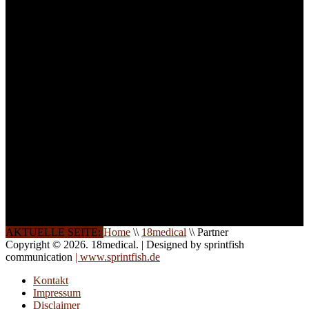
Lernerfolg zu garantieren,
ist die Anzahl der
Teilnehmer begrenzt. Auf
Ihren Wunsch richten wir
weitere Termine, Themen
und Seminare für Sie ein.
Gerne schulen wir Sie
auch in
Wochenendkursen, in
Halbtagsschulungen, oder
direkt vor Ort.
Die Qualität unserer
Schulungen ist das
Ergebnis jahrelanger
Erfahrung. Wir geben
diese gerne an Sie weiter.
AKTUELLE SEITE:
Home
\\
18medical
\\
Partner
Copyright © 2026. 18medical. | Designed by sprintfish
communication
| www.sprintfish.de
Kontakt
Impressum
Disclaimer