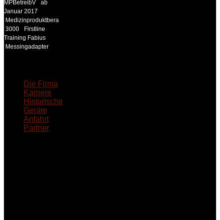
MPBetreibV
ab
Januar 2017
Medizinproduktberater
3000
Firstline
Training Fabius
Messingadapter
18MEDICAL
Die Firma
Karriere
Historische
Geräte
Anfahrt
Partner
INFORMATION
Seminare und Trainings
für Anwender von
Medizinprodukten und für
technisches Personal
.
Um Ihnen eine optimale
Arbeitsatmosphäre und
ein Maximum an