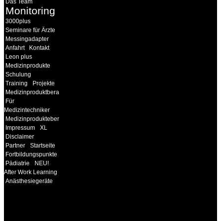
Das Team
Monitoring
3000plus
Seminare für Ärzte
Messingadapter
Anfahrt
Kontakt
Leon plus
Medizinprodukte
Schulung
Training
Projekte
Medizinproduktberater
Für
Medizintechniker
Medizinprodukteberater
Impressum
XL
Disclaimer
Partner
Startseite
Fortbildungspunkte
Pädiatrie
NEU!
After Work Learning
Anästhesiegeräte
INFORMATION
Seminare und Trainings