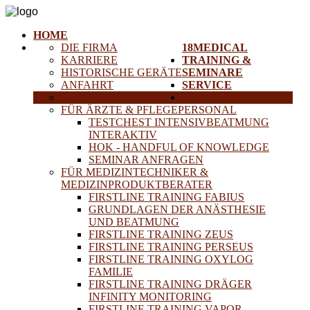
HOME
DIE FIRMA
18MEDICAL
KARRIERE
TRAINING &
HISTORISCHE GERÄTE
SEMINARE
ANFAHRT
SERVICE
PARTNER
PROJEKTE
FÜR ÄRZTE & PFLEGEPERSONAL
TESTCHEST INTENSIVBEATMUNG
INTERAKTIV
HOK - HANDFUL OF KNOWLEDGE
SEMINAR ANFRAGEN
FÜR MEDIZINTECHNIKER &
MEDIZINPRODUKTBERATER
FIRSTLINE TRAINING FABIUS
GRUNDLAGEN DER ANÄSTHESIE
UND BEATMUNG
FIRSTLINE TRAINING ZEUS
FIRSTLINE TRAINING PERSEUS
FIRSTLINE TRAINING OXYLOG
FAMILIE
FIRSTLINE TRAINING DRÄGER
INFINITY MONITORING
FIRSTLINE TRAINING VAPOR