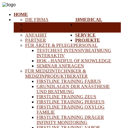
HOME
DIE FIRMA
18MEDICAL
KARRIERE
TRAINING &
HISTORISCHE GERÄTE
SEMINARE
ANFAHRT
SERVICE
PARTNER
PROJEKTE
FÜR ÄRZTE & PFLEGEPERSONAL
TESTCHEST INTENSIVBEATMUNG
INTERAKTIV
HOK - HANDFUL OF KNOWLEDGE
SEMINAR ANFRAGEN
FÜR MEDIZINTECHNIKER &
MEDIZINPRODUKTBERATER
FIRSTLINE TRAINING FABIUS
GRUNDLAGEN DER ANÄSTHESIE
UND BEATMUNG
FIRSTLINE TRAINING ZEUS
FIRSTLINE TRAINING PERSEUS
FIRSTLINE TRAINING OXYLOG
FAMILIE
FIRSTLINE TRAINING DRÄGER
INFINITY MONITORING
FIRSTLINE TRAINING VAPOR