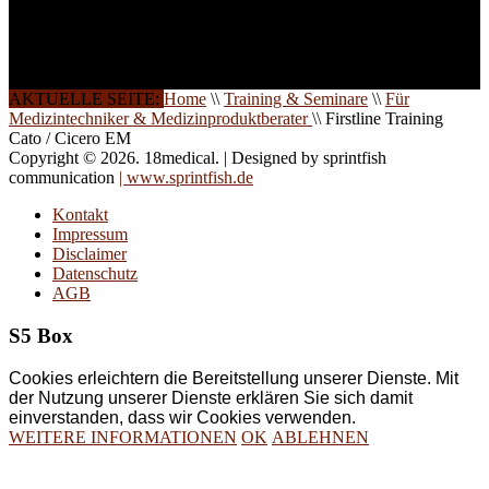
Schulungen ist das
Ergebnis jahrelanger
Erfahrung. Wir geben
diese gerne an Sie weiter.
AKTUELLE SEITE:
Home
\\
Training & Seminare
\\
Für
Medizintechniker & Medizinproduktberater
\\
Firstline Training
Cato / Cicero EM
Copyright © 2026. 18medical. | Designed by sprintfish
communication
| www.sprintfish.de
Kontakt
Impressum
Disclaimer
Datenschutz
AGB
S5 Box
Cookies erleichtern die Bereitstellung unserer Dienste. Mit
der Nutzung unserer Dienste erklären Sie sich damit
einverstanden, dass wir Cookies verwenden.
WEITERE INFORMATIONEN
OK
ABLEHNEN