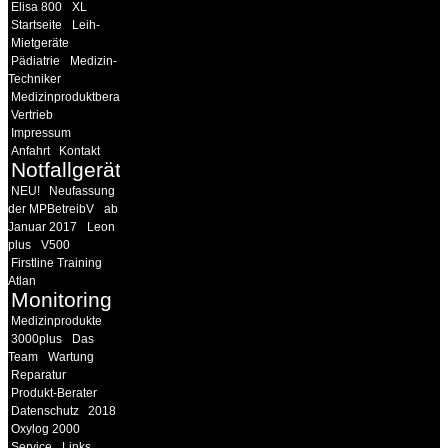
Elisa 800
XL
Startseite
Leih-
Mietgeräte
Pädiatrie
Medizin-
Techniker
Medizinproduktberater
Vertrieb
Impressum
Anfahrt
Kontakt
Notfallgeräte
NEU!
Neufassung
der MPBetreibV
ab
Januar 2017
Leon
plus
V500
Firstline Training
Atlan
Monitoring
Medizinprodukte
3000plus
Das
Team
Wartung
Reparatur
Produkt-Berater
Datenschutz
2018
Oxylog 2000
Service
Links