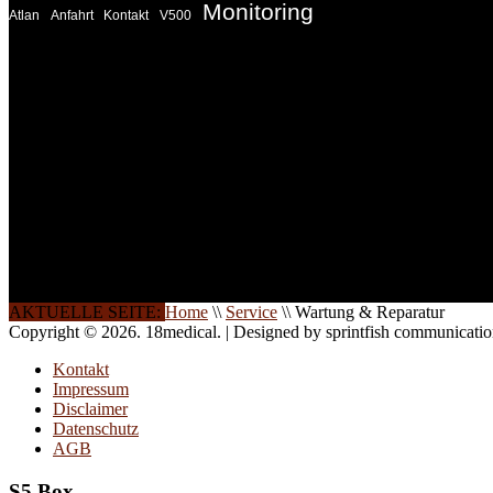
Monitoring
Atlan
Anfahrt
Kontakt
V500
INFORMATION
Seminare und Trainings für Anwender von Medizinprodukten u
technisches Personal
.
Um Ihnen eine optimale Arbeitsatmosphäre und ein Maximum
Lernerfolg zu garantieren, ist die Anzahl der Teilnehmer begren
Ihren Wunsch richten wir weitere Termine, Themen und Semin
Sie ein. Gerne schulen wir Sie auch in Wochenendkursen, in
Halbtagsschulungen, oder direkt vor Ort.
Die Qualität unserer Schulungen ist das Ergebnis jahrelanger
Erfahrung. Wir geben diese gerne an Sie weiter.
AKTUELLE SEITE:
Home
\\
Service
\\
Wartung & Reparatur
Copyright © 2026. 18medical. | Designed by sprintfish communicati
Kontakt
Impressum
Disclaimer
Datenschutz
AGB
S5 Box