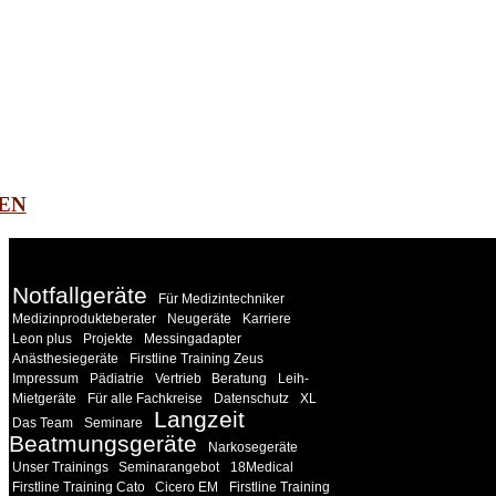
EN
WEITERE
LINKS
Notfallgeräte
Für Medizintechniker
Medizinprodukteberater
Neugeräte
Karriere
Leon plus
Projekte
Messingadapter
Anästhesiegeräte
Firstline Training Zeus
Impressum
Pädiatrie
Vertrieb
Beratung
Leih-
Mietgeräte
Für alle Fachkreise
Datenschutz
XL
Langzeit
Das Team
Seminare
Beatmungsgeräte
Narkosegeräte
Unser Trainings
Seminarangebot
18Medical
Firstline Training Cato
Cicero EM
Firstline Training