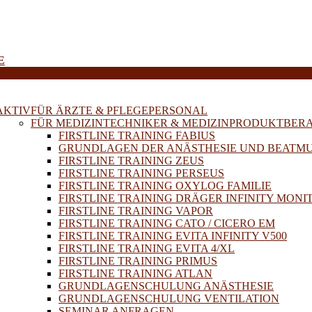
E
AKTIV
FÜR ÄRZTE & PFLEGEPERSONAL
FÜR MEDIZINTECHNIKER & MEDIZINPRODUKTBER
FIRSTLINE TRAINING FABIUS
GRUNDLAGEN DER ANÄSTHESIE UND BEATM
FIRSTLINE TRAINING ZEUS
FIRSTLINE TRAINING PERSEUS
FIRSTLINE TRAINING OXYLOG FAMILIE
FIRSTLINE TRAINING DRÄGER INFINITY MONI
FIRSTLINE TRAINING VAPOR
FIRSTLINE TRAINING CATO / CICERO EM
FIRSTLINE TRAINING EVITA INFINITY V500
FIRSTLINE TRAINING EVITA 4/XL
FIRSTLINE TRAINING PRIMUS
FIRSTLINE TRAINING ATLAN
GRUNDLAGENSCHULUNG ANÄSTHESIE
GRUNDLAGENSCHULUNG VENTILATION
SEMINAR ANFRAGEN