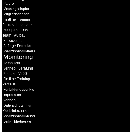
Partner
Messingadapter
Mitgliedschaften
Firstline Training
Primus
Leon plus
2000plus
Das
Team
Aufbau
Entwicklung
Anfrage-Formular
Medizinproduktberater
Monitoring
18Medical
Vertrieb
Beratung
Kontakt
V500
Firstline Training
Perseus
Fortbildungspunkte
Impressum
Vertrieb
Datenschutz
Für
Medizintechniker
Medizinprodukteberater
Leih-
Mietgeräte