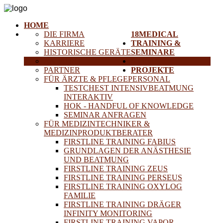
HOME
DIE FIRMA
18MEDICAL
KARRIERE
TRAINING &
HISTORISCHE GERÄTE
SEMINARE
ANFAHRT
SERVICE
PARTNER
PROJEKTE
FÜR ÄRZTE & PFLEGEPERSONAL
TESTCHEST INTENSIVBEATMUNG
INTERAKTIV
HOK - HANDFUL OF KNOWLEDGE
SEMINAR ANFRAGEN
FÜR MEDIZINTECHNIKER &
MEDIZINPRODUKTBERATER
FIRSTLINE TRAINING FABIUS
GRUNDLAGEN DER ANÄSTHESIE
UND BEATMUNG
FIRSTLINE TRAINING ZEUS
FIRSTLINE TRAINING PERSEUS
FIRSTLINE TRAINING OXYLOG
FAMILIE
FIRSTLINE TRAINING DRÄGER
INFINITY MONITORING
FIRSTLINE TRAINING VAPOR