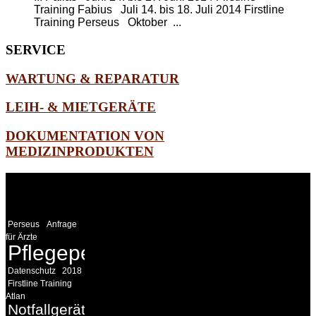
Training Fabius Juli 14. bis 18. Juli 2014
Firstline
Training Perseus
Oktober ...
SERVICE
WARTUNG & REPARATUR
LEIH- & MIETGERÄTE
DOKUMENTATION VON
MEDIZINPRODUKTEN
WEITERE
LINKS
Perseus
Anfrage
für Ärzte
Pflegepersonal
Datenschutz
2018
Firstline Training
Atlan
Notfallgeräte