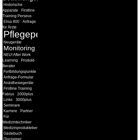
Historische
Apparate
Firstline
Training Perseus
Elisa 800
Anfrage
für Ärzte
Pflegepersonal
Neugeräte
Monitoring
NEU! After Work
Learning
Produkt-
Berater
Fortbildungspunkte
Anfrage-Formular
Anästhesiegeräte
Firstline Training
Fabius
2000plus
Links
3000plus
Seminare
Karriere
Partner
Für
Medizintechniker
Medizinprodukteberater
Gästebuch
Disclaimer