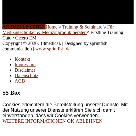
Schulungen ist das
Ergebnis jahrelanger
Erfahrung. Wir geben
diese gerne an Sie weiter.
AKTUELLE SEITE:
Home
\\
Training & Seminare
\\
Für
Medizintechniker & Medizinproduktberater
\\
Firstline Training
Cato / Cicero EM
Copyright © 2026. 18medical. | Designed by sprintfish
communication
| www.sprintfish.de
Kontakt
Impressum
Disclaimer
Datenschutz
AGB
S5 Box
Cookies erleichtern die Bereitstellung unserer Dienste. Mit
der Nutzung unserer Dienste erklären Sie sich damit
einverstanden, dass wir Cookies verwenden.
WEITERE INFORMATIONEN
OK
ABLEHNEN