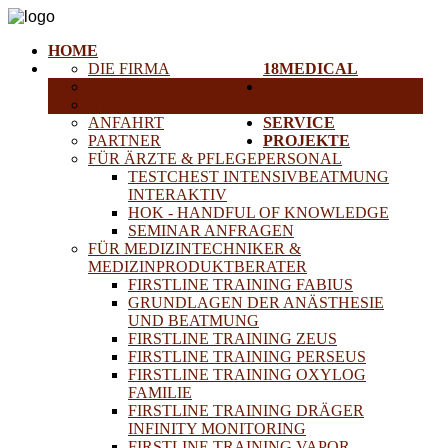
HOME
DIE FIRMA
18MEDICAL
KARRIERE
TRAINING &
HISTORISCHE GERÄTE
SEMINARE
ANFAHRT
SERVICE
PARTNER
PROJEKTE
FÜR ÄRZTE & PFLEGEPERSONAL
TESTCHEST INTENSIVBEATMUNG
INTERAKTIV
HOK - HANDFUL OF KNOWLEDGE
SEMINAR ANFRAGEN
FÜR MEDIZINTECHNIKER &
MEDIZINPRODUKTBERATER
FIRSTLINE TRAINING FABIUS
GRUNDLAGEN DER ANÄSTHESIE
UND BEATMUNG
FIRSTLINE TRAINING ZEUS
FIRSTLINE TRAINING PERSEUS
FIRSTLINE TRAINING OXYLOG
FAMILIE
FIRSTLINE TRAINING DRÄGER
INFINITY MONITORING
FIRSTLINE TRAINING VAPOR