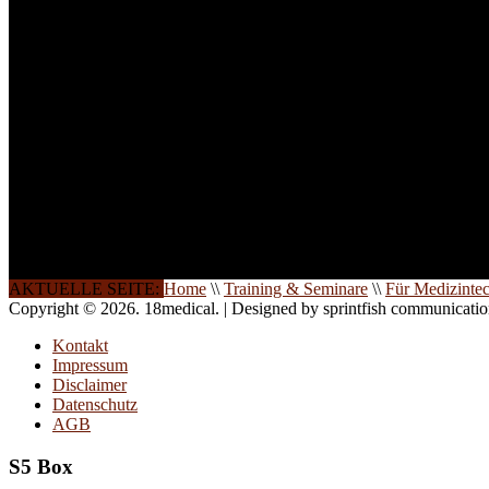
INFORMATION
Seminare und Trainings für Anwender von Medizinprodukten u
technisches Personal
.
Um Ihnen eine optimale Arbeitsatmosphäre und ein Maximum
Lernerfolg zu garantieren, ist die Anzahl der Teilnehmer begren
Ihren Wunsch richten wir weitere Termine, Themen und Semin
Sie ein. Gerne schulen wir Sie auch in Wochenendkursen, in
Halbtagsschulungen, oder direkt vor Ort.
Die Qualität unserer Schulungen ist das Ergebnis jahrelanger
Erfahrung. Wir geben diese gerne an Sie weiter.
AKTUELLE SEITE:
Home
\\
Training & Seminare
\\
Für Medizinte
Copyright © 2026. 18medical. | Designed by sprintfish communicati
Kontakt
Impressum
Disclaimer
Datenschutz
AGB
S5 Box