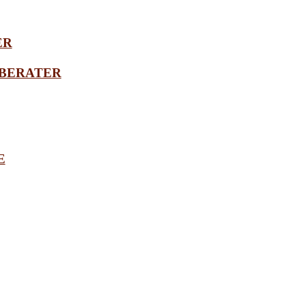
ER
BERATER
E