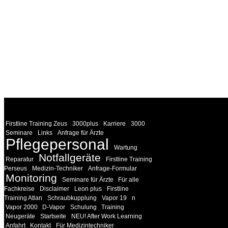
WEITERE
LINKS
Firstline Training Zeus
3000plus
Karriere
3000
Seminare
Links
Anfrage für Ärzte
Pflegepersonal
Wartung
Notfallgeräte
Reparatur
Firstline Training
Perseus
Medizin-Techniker
Anfrage-Formular
Monitoring
Seminare für Ärzte
Für alle
Fachkreise
Disclaimer
Leon plus
Firstline
Training Atlan
Schraubkupplung
Vapor 19
n
Vapor 2000
D-Vapor
Schulung
Training
Neugeräte
Startseite
NEU! After Work Learning
Anfahrt
Kontakt
Für Medizintechniker