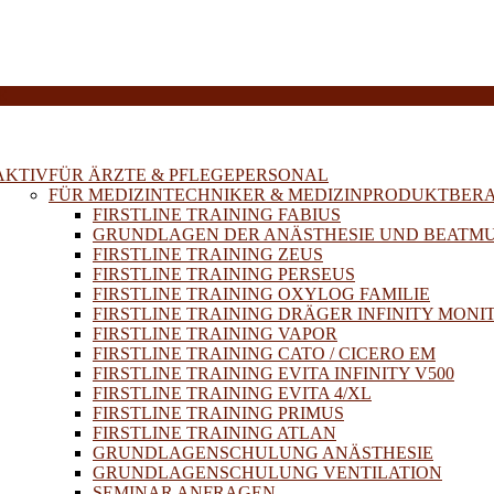
E
AKTIV
FÜR ÄRZTE & PFLEGEPERSONAL
FÜR MEDIZINTECHNIKER & MEDIZINPRODUKTBER
FIRSTLINE TRAINING FABIUS
GRUNDLAGEN DER ANÄSTHESIE UND BEATM
FIRSTLINE TRAINING ZEUS
FIRSTLINE TRAINING PERSEUS
FIRSTLINE TRAINING OXYLOG FAMILIE
FIRSTLINE TRAINING DRÄGER INFINITY MONI
FIRSTLINE TRAINING VAPOR
FIRSTLINE TRAINING CATO / CICERO EM
FIRSTLINE TRAINING EVITA INFINITY V500
FIRSTLINE TRAINING EVITA 4/XL
FIRSTLINE TRAINING PRIMUS
FIRSTLINE TRAINING ATLAN
GRUNDLAGENSCHULUNG ANÄSTHESIE
GRUNDLAGENSCHULUNG VENTILATION
SEMINAR ANFRAGEN