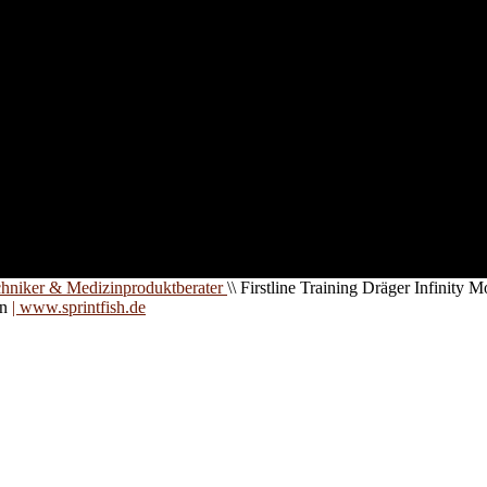
nd für
 an
zt. Auf
are für
chniker & Medizinproduktberater
\\
Firstline Training Dräger Infinity M
on
| www.sprintfish.de