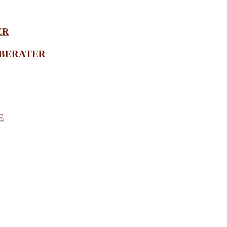
ER
BERATER
E