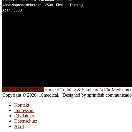
Medizinprodukteberater
V500
Firstline Training
Atlan
3000
INFORMATION
Seminare und Trainings für Anwender von Medizinprodukten u
technisches Personal
.
Um Ihnen eine optimale Arbeitsatmosphäre und ein Maximum
Lernerfolg zu garantieren, ist die Anzahl der Teilnehmer begren
Ihren Wunsch richten wir weitere Termine, Themen und Semin
Sie ein. Gerne schulen wir Sie auch in Wochenendkursen, in
Halbtagsschulungen, oder direkt vor Ort.
Die Qualität unserer Schulungen ist das Ergebnis jahrelanger
Erfahrung. Wir geben diese gerne an Sie weiter.
AKTUELLE SEITE:
Home
\\
Training & Seminare
\\
Für Medizinte
Copyright © 2026. 18medical. | Designed by sprintfish communicati
Kontakt
Impressum
Disclaimer
Datenschutz
AGB