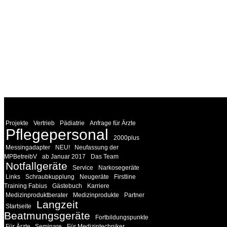
WEITERE
LINKS
Projekte
Vertrieb
Pädiatrie
Anfrage für Ärzte
Pflegepersonal
2000plus
Messingadapter
NEU!
Neufassung der
MPBetreibV
ab Januar 2017
Das Team
Notfallgeräte
Service
Narkosegeräte
Links
Schraubkupplung
Neugeräte
Firstline
Training Fabius
Gästebuch
Karriere
Medizinproduktberater
Medizinprodukte
Partner
Langzeit
Startseite
Beatmungsgeräte
Fortbildungspunkte
Für Ärzte
Seminare
Für Medizintechniker