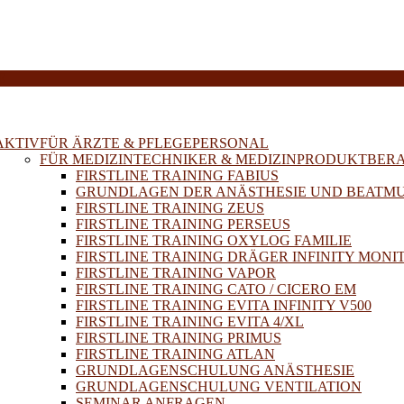
E
AKTIV
FÜR ÄRZTE & PFLEGEPERSONAL
FÜR MEDIZINTECHNIKER & MEDIZINPRODUKTBER
FIRSTLINE TRAINING FABIUS
GRUNDLAGEN DER ANÄSTHESIE UND BEATM
FIRSTLINE TRAINING ZEUS
FIRSTLINE TRAINING PERSEUS
FIRSTLINE TRAINING OXYLOG FAMILIE
FIRSTLINE TRAINING DRÄGER INFINITY MONI
FIRSTLINE TRAINING VAPOR
FIRSTLINE TRAINING CATO / CICERO EM
FIRSTLINE TRAINING EVITA INFINITY V500
FIRSTLINE TRAINING EVITA 4/XL
FIRSTLINE TRAINING PRIMUS
FIRSTLINE TRAINING ATLAN
GRUNDLAGENSCHULUNG ANÄSTHESIE
GRUNDLAGENSCHULUNG VENTILATION
SEMINAR ANFRAGEN