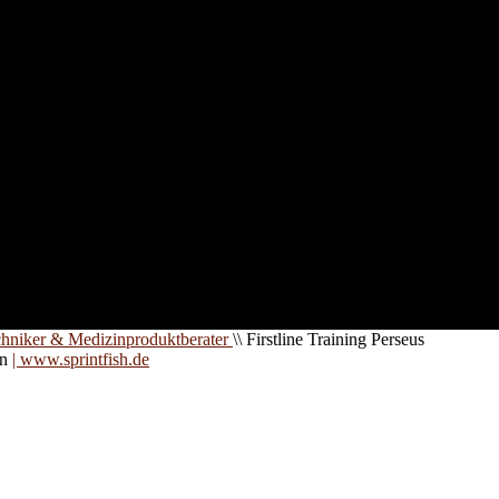
nd für
 an
zt. Auf
are für
chniker & Medizinproduktberater
\\
Firstline Training Perseus
on
| www.sprintfish.de