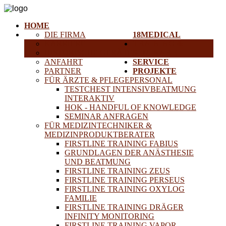
HOME
DIE FIRMA
18MEDICAL
KARRIERE
TRAINING &
HISTORISCHE GERÄTE
SEMINARE
ANFAHRT
SERVICE
PARTNER
PROJEKTE
FÜR ÄRZTE & PFLEGEPERSONAL
TESTCHEST INTENSIVBEATMUNG
INTERAKTIV
HOK - HANDFUL OF KNOWLEDGE
SEMINAR ANFRAGEN
FÜR MEDIZINTECHNIKER &
MEDIZINPRODUKTBERATER
FIRSTLINE TRAINING FABIUS
GRUNDLAGEN DER ANÄSTHESIE
UND BEATMUNG
FIRSTLINE TRAINING ZEUS
FIRSTLINE TRAINING PERSEUS
FIRSTLINE TRAINING OXYLOG
FAMILIE
FIRSTLINE TRAINING DRÄGER
INFINITY MONITORING
FIRSTLINE TRAINING VAPOR