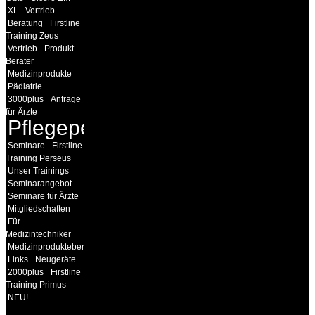
XL
Vertrieb
Beratung
Firstline
Training Zeus
Vertrieb
Produkt-
Berater
Medizinprodukte
Pädiatrie
3000plus
Anfrage
für Ärzte
Pflegepersonal
Seminare
Firstline
Training Perseus
Unser Trainings
Seminarangebot
Seminare für Ärzte
Mitgliedschaften
Für
Medizintechniker
Medizinprodukteberater
Links
Neugeräte
2000plus
Firstline
Training Primus
NEU!