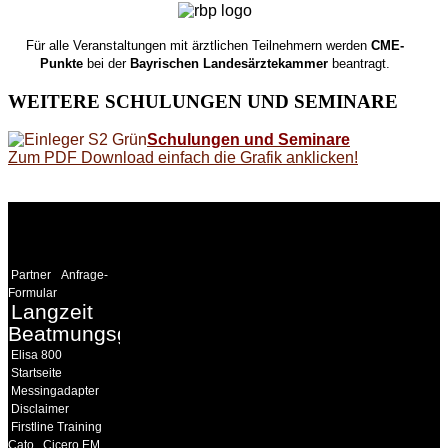
Für alle Veranstaltungen mit ärztlichen Teilnehmern werden
CME-
Punkte
bei der
Bayrischen Landesärztekammer
beantragt.
WEITERE
SCHULUNGEN UND SEMINARE
Schulungen und Seminare
Zum PDF Download einfach die Grafik anklicken!
WEITERE
LINKS
Partner
Anfrage-
Formular
Langzeit
Beatmungsgeräte
Elisa 800
Startseite
Messingadapter
Disclaimer
Firstline Training
Cato
Cicero EM