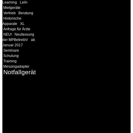
Learning
Leih-
Mietgeräte
Vertrieb
Beratung
Historische
Apparate
XL
Anfrage für Ärzte
NEU!
Neufassung
der MPBetreibV
ab
Januar 2017
Seminare
Schulung
Training
Messingadapter
Notfallgeräte
INFORMATION
Seminare und Trainings
für Anwender von
Medizinprodukten und für
technisches Personal
.
Um Ihnen eine optimale
Arbeitsatmosphäre und
ein Maximum an
Lernerfolg zu garantieren,