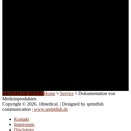
ist die Anzahl der
Teilnehmer begrenzt. Auf
Ihren Wunsch richten wir
weitere Termine, Themen
und Seminare für Sie ein.
Gerne schulen wir Sie
auch in
Wochenendkursen, in
Halbtagsschulungen, oder
direkt vor Ort.
Die Qualität unserer
Schulungen ist das
Ergebnis jahrelanger
Erfahrung. Wir geben
diese gerne an Sie weiter.
AKTUELLE SEITE:
Home
\\
Service
\\
Dokumentation von
Medizinprodukten
Copyright © 2026. 18medical. | Designed by sprintfish
communication
| www.sprintfish.de
Kontakt
Impressum
Disclaimer