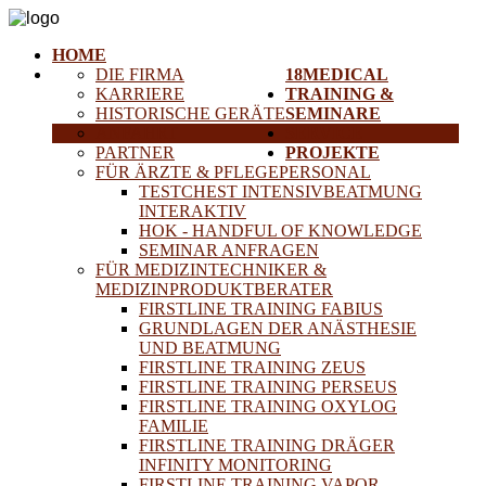
HOME
DIE FIRMA
18MEDICAL
KARRIERE
TRAINING &
HISTORISCHE GERÄTE
SEMINARE
ANFAHRT
SERVICE
PARTNER
PROJEKTE
FÜR ÄRZTE & PFLEGEPERSONAL
TESTCHEST INTENSIVBEATMUNG
INTERAKTIV
HOK - HANDFUL OF KNOWLEDGE
SEMINAR ANFRAGEN
FÜR MEDIZINTECHNIKER &
MEDIZINPRODUKTBERATER
FIRSTLINE TRAINING FABIUS
GRUNDLAGEN DER ANÄSTHESIE
UND BEATMUNG
FIRSTLINE TRAINING ZEUS
FIRSTLINE TRAINING PERSEUS
FIRSTLINE TRAINING OXYLOG
FAMILIE
FIRSTLINE TRAINING DRÄGER
INFINITY MONITORING
FIRSTLINE TRAINING VAPOR