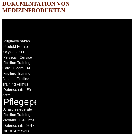
DOKUMENTATION VON
MEDIZINPRODUKTEN
WEITERE
LINKS
Mitgliedschaften
Produkt-Berater
Oxylog 2000
Perseus
Service
Firstline Training
Cato
Cicero EM
Firstline Training
Fabius
Firstline
Training Primus
Datenschutz
Für
Ärzte
Pflegepersonal
Anästhesiegeräte
Firstline Training
Perseus
Die Firma
Datenschutz
2018
NEU! After Work