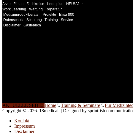
Ärzte
Für alle Fachkreise
Leon plus
NEU! After
Work Learning
Wartung
Reparatur
Medizinproduktberater
Projekte
Elisa 800
Datenschutz
Schulung
Training
Service
Disclaimer
Gästebuch
INFORMATION
Seminare und Trainings für Anwender von Medizinprodukten u
technisches Personal
.
Um Ihnen eine optimale Arbeitsatmosphäre und ein Maximum
Lernerfolg zu garantieren, ist die Anzahl der Teilnehmer begren
Ihren Wunsch richten wir weitere Termine, Themen und Semin
Sie ein. Gerne schulen wir Sie auch in Wochenendkursen, in
Halbtagsschulungen, oder direkt vor Ort.
Die Qualität unserer Schulungen ist das Ergebnis jahrelanger
Erfahrung. Wir geben diese gerne an Sie weiter.
AKTUELLE SEITE:
Home
\\
Training & Seminare
\\
Für Medizinte
Copyright © 2026. 18medical. | Designed by sprintfish communicati
Kontakt
Impressum
Disclaimer