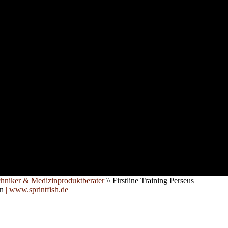
nd für
 an
zt. Auf
are für
chniker & Medizinproduktberater
\\
Firstline Training Perseus
on
| www.sprintfish.de