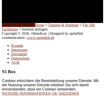
Die Qualität unserer
Schulungen ist das
Ergebnis jahrelanger
Erfahrung. Wir geben
diese gerne an Sie weiter.
AKTUELLE SEITE:
Home
\\
Training & Seminare
\\
Für Alle
Fachkreise
\\
Seminar anfragen
Copyright © 2026. 18medical. | Designed by sprintfish
communication
| www.sprintfish.de
Kontakt
Impressum
Disclaimer
Datenschutz
AGB
S5 Box
Cookies erleichtern die Bereitstellung unserer Dienste. Mit
der Nutzung unserer Dienste erklären Sie sich damit
einverstanden, dass wir Cookies verwenden.
WEITERE INFORMATIONEN
OK
ABLEHNEN