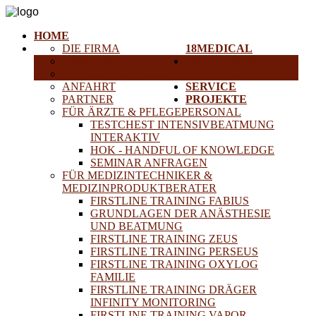
HOME
DIE FIRMA
18MEDICAL
KARRIERE
TRAINING &
HISTORISCHE GERÄTE
SEMINARE
ANFAHRT
SERVICE
PARTNER
PROJEKTE
FÜR ÄRZTE & PFLEGEPERSONAL
TESTCHEST INTENSIVBEATMUNG
INTERAKTIV
HOK - HANDFUL OF KNOWLEDGE
SEMINAR ANFRAGEN
FÜR MEDIZINTECHNIKER &
MEDIZINPRODUKTBERATER
FIRSTLINE TRAINING FABIUS
GRUNDLAGEN DER ANÄSTHESIE
UND BEATMUNG
FIRSTLINE TRAINING ZEUS
FIRSTLINE TRAINING PERSEUS
FIRSTLINE TRAINING OXYLOG
FAMILIE
FIRSTLINE TRAINING DRÄGER
INFINITY MONITORING
FIRSTLINE TRAINING VAPOR