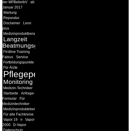
der MPBetreibV
ab
Januar 2017
Wartung
Reparatur
Disclaimer
Leon
plus
Medizinproduktberater
Langzeit
Beatmungsgeräte
Firstline Training
Fabius
Service
Fortbildungspunkte
Für Ärzte
Pflegepersonal
Monitoring
Medizin-Techniker
Startseite
Anfrage-
Formular
Für
Medizintechniker
Medizinprodukteberater
Für alle Fachkreise
Vapor 19
n
Vapor
2000
D-Vapor
Datenschutz