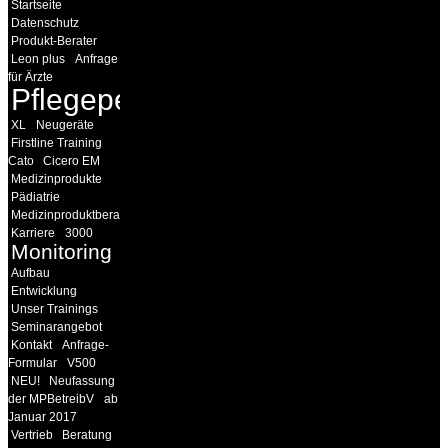
Startseite
Datenschutz
Produkt-Berater
Leon plus
Anfrage
für Ärzte
Pflegepersonal
XL
Neugeräte
Firstline Training
Cato
Cicero EM
Medizinprodukte
Pädiatrie
Medizinproduktberater
Karriere
3000
Monitoring
Aufbau
Entwicklung
Unser Trainings
Seminarangebot
Kontakt
Anfrage-
Formular
V500
NEU!
Neufassung
der MPBetreibV
ab
Januar 2017
Vertrieb
Beratung