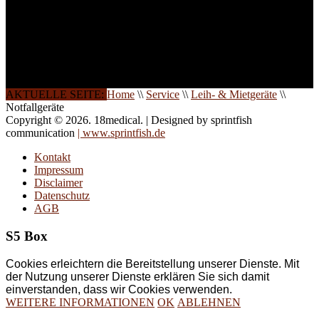
Die Qualität unserer
Schulungen ist das
Ergebnis jahrelanger
Erfahrung. Wir geben
diese gerne an Sie weiter.
AKTUELLE SEITE:
Home
\\
Service
\\
Leih- & Mietgeräte
\\
Notfallgeräte
Copyright © 2026. 18medical. | Designed by sprintfish
communication
| www.sprintfish.de
Kontakt
Impressum
Disclaimer
Datenschutz
AGB
S5 Box
Cookies erleichtern die Bereitstellung unserer Dienste. Mit
der Nutzung unserer Dienste erklären Sie sich damit
einverstanden, dass wir Cookies verwenden.
WEITERE INFORMATIONEN
OK
ABLEHNEN