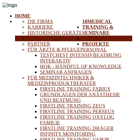
HOME
DIE FIRMA
18MEDICAL
KARRIERE
TRAINING &
HISTORISCHE GERÄTE
SEMINARE
ANFAHRT
SERVICE
PARTNER
PROJEKTE
FÜR ÄRZTE & PFLEGEPERSONAL
TESTCHEST INTENSIVBEATMUNG
INTERAKTIV
HOK - HANDFUL OF KNOWLEDGE
SEMINAR ANFRAGEN
FÜR MEDIZINTECHNIKER &
MEDIZINPRODUKTBERATER
FIRSTLINE TRAINING FABIUS
GRUNDLAGEN DER ANÄSTHESIE
UND BEATMUNG
FIRSTLINE TRAINING ZEUS
FIRSTLINE TRAINING PERSEUS
FIRSTLINE TRAINING OXYLOG
FAMILIE
FIRSTLINE TRAINING DRÄGER
INFINITY MONITORING
FIRSTLINE TRAINING VAPOR