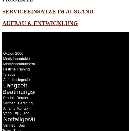
SERVICEEINSÄTZE IM AUSLAND
AUFBAU & ENTWICKLUNG
WEITERE
LINKS
Oxylog 2000
Medizinprodukte
Medizinproduktberater
Firstline Training
Perseus
Anästhesiegeräte
Langzeit
Beatmungsgeräte
Produkt-Berater
Vertrieb
Beratung
Anfahrt
Kontakt
V500
Elisa 800
Notfallgeräte
Vertrieb
Das
Team
Unser