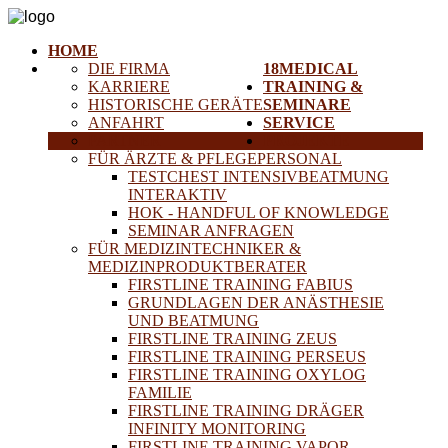
HOME
DIE FIRMA
18MEDICAL
KARRIERE
TRAINING &
HISTORISCHE GERÄTE
SEMINARE
ANFAHRT
SERVICE
PARTNER
PROJEKTE
FÜR ÄRZTE & PFLEGEPERSONAL
TESTCHEST INTENSIVBEATMUNG
INTERAKTIV
HOK - HANDFUL OF KNOWLEDGE
SEMINAR ANFRAGEN
FÜR MEDIZINTECHNIKER &
MEDIZINPRODUKTBERATER
FIRSTLINE TRAINING FABIUS
GRUNDLAGEN DER ANÄSTHESIE
UND BEATMUNG
FIRSTLINE TRAINING ZEUS
FIRSTLINE TRAINING PERSEUS
FIRSTLINE TRAINING OXYLOG
FAMILIE
FIRSTLINE TRAINING DRÄGER
INFINITY MONITORING
FIRSTLINE TRAINING VAPOR