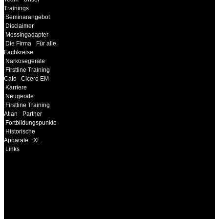
Trainings
Seminarangebot
Disclaimer
Messingadapter
Die Firma
Für alle
Fachkreise
Narkosegeräte
Firstline Training
Cato
Cicero EM
Karriere
Neugeräte
Firstline Training
Atlan
Partner
Fortbildungspunkte
Historische
Apparate
XL
Links
INFORMATION
Seminare und Trainings
für Anwender von
Medizinprodukten und für
technisches Personal
.