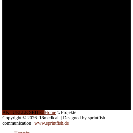
Um Ihnen eine optimale
Arbeitsatmosphäre und
ein Maximum an
Lernerfolg zu garantieren,
ist die Anzahl der
Teilnehmer begrenzt. Auf
Ihren Wunsch richten wir
weitere Termine, Themen
und Seminare für Sie ein.
Gerne schulen wir Sie
auch in
Wochenendkursen, in
Halbtagsschulungen, oder
direkt vor Ort.
Die Qualität unserer
Schulungen ist das
Ergebnis jahrelanger
Erfahrung. Wir geben
diese gerne an Sie weiter.
AKTUELLE SEITE:
Home
\\
Projekte
Copyright © 2026. 18medical. | Designed by sprintfish
communication
| www.sprintfish.de