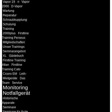
Vapor 19
n
Vapor
2000
D-Vapor
Wartung
Reparatur
Schraubkupplung
Schulung
Training
2000plus
Firstline
Training Perseus
Mitgliedschaften
Unser Trainings
Seminarangebot
XL
Gästebuch
Firstline Training
Atlan
Firstline
Training Cato
Cicero EM
Leih-
Mietgeräte
Das
Team
Service
Monitoring
Notfallgeräte
Historische
Apparate
Seminare
Seminare für Ärzte