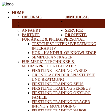
HOME
DIE FIRMA
18MEDICAL
KARRIERE
TRAINING &
HISTORISCHE GERÄTE
SEMINARE
ANFAHRT
SERVICE
PARTNER
PROJEKTE
FÜR ÄRZTE & PFLEGEPERSONAL
TESTCHEST INTENSIVBEATMUNG
INTERAKTIV
HOK - HANDFUL OF KNOWLEDGE
SEMINAR ANFRAGEN
FÜR MEDIZINTECHNIKER &
MEDIZINPRODUKTBERATER
FIRSTLINE TRAINING FABIUS
GRUNDLAGEN DER ANÄSTHESIE
UND BEATMUNG
FIRSTLINE TRAINING ZEUS
FIRSTLINE TRAINING PERSEUS
FIRSTLINE TRAINING OXYLOG
FAMILIE
FIRSTLINE TRAINING DRÄGER
INFINITY MONITORING
FIRSTLINE TRAINING VAPOR