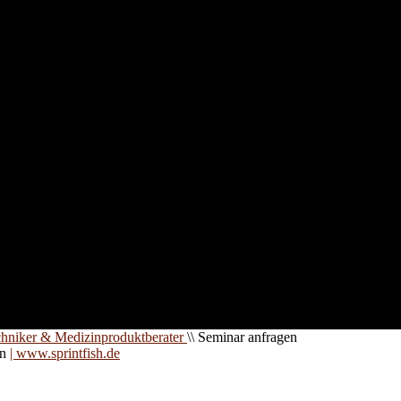
nd für
 an
zt. Auf
are für
chniker & Medizinproduktberater
\\
Seminar anfragen
on
| www.sprintfish.de