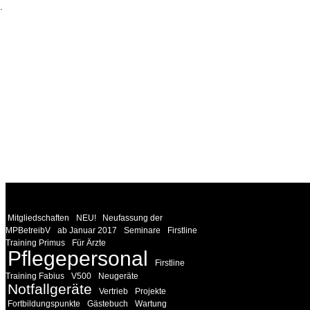
.
WEITERE
LINKS
Mitgliedschaften
NEU!
Neufassung der
MPBetreibV
ab Januar 2017
Seminare
Firstline
Training Primus
Für Ärzte
Pflegepersonal
Firstline
Training Fabius
V500
Neugeräte
Notfallgeräte
Vertrieb
Projekte
Fortbildungspunkte
Gästebuch
Wartung