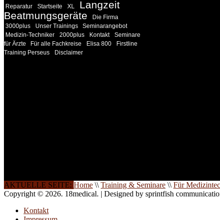
Langzeit
Reparatur
Startseite
XL
Beatmungsgeräte
Die Firma
3000plus
Unser Trainings
Seminarangebot
Medizin-Techniker
2000plus
Kontakt
Seminare
für Ärzte
Für alle Fachkreise
Elisa 800
Firstline
Training Perseus
Disclaimer
INFORMATION
Seminare und Trainings für Anwender von Medizinprodukten u
technisches Personal
.
Um Ihnen eine optimale Arbeitsatmosphäre und ein Maximum
Lernerfolg zu garantieren, ist die Anzahl der Teilnehmer begren
Ihren Wunsch richten wir weitere Termine, Themen und Semin
Sie ein. Gerne schulen wir Sie auch in Wochenendkursen, in
Halbtagsschulungen, oder direkt vor Ort.
Die Qualität unserer Schulungen ist das Ergebnis jahrelanger
Erfahrung. Wir geben diese gerne an Sie weiter.
AKTUELLE SEITE:
Home
\\
Training & Seminare
\\
Für Medizinte
Copyright © 2026. 18medical. | Designed by sprintfish communicati
Kontakt
Impressum