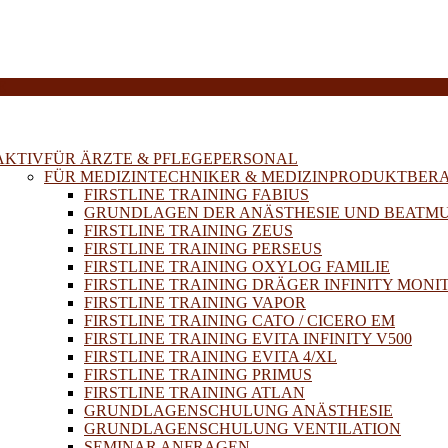
E
AKTIV
FÜR ÄRZTE & PFLEGEPERSONAL
FÜR MEDIZINTECHNIKER & MEDIZINPRODUKTBER
FIRSTLINE TRAINING FABIUS
GRUNDLAGEN DER ANÄSTHESIE UND BEATM
FIRSTLINE TRAINING ZEUS
FIRSTLINE TRAINING PERSEUS
FIRSTLINE TRAINING OXYLOG FAMILIE
FIRSTLINE TRAINING DRÄGER INFINITY MONI
FIRSTLINE TRAINING VAPOR
FIRSTLINE TRAINING CATO / CICERO EM
FIRSTLINE TRAINING EVITA INFINITY V500
FIRSTLINE TRAINING EVITA 4/XL
FIRSTLINE TRAINING PRIMUS
FIRSTLINE TRAINING ATLAN
GRUNDLAGENSCHULUNG ANÄSTHESIE
GRUNDLAGENSCHULUNG VENTILATION
SEMINAR ANFRAGEN