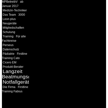
MPBetreibV
ab
Januar 2017
Medizin-Techniker
Das Team
3000
Leon plus
Neugeräte
Mitgliedschaften
Schulung
Training
Für alle
Fachkreise
Perseus
Datenschutz
Pädiatrie
Firstline
Training Cato
Cicero EM
Produkt-Berater
Langzeit
Beatmungsgeräte
Notfallgeräte
Die Firma
Firstline
Training Fabius
INFORMATION