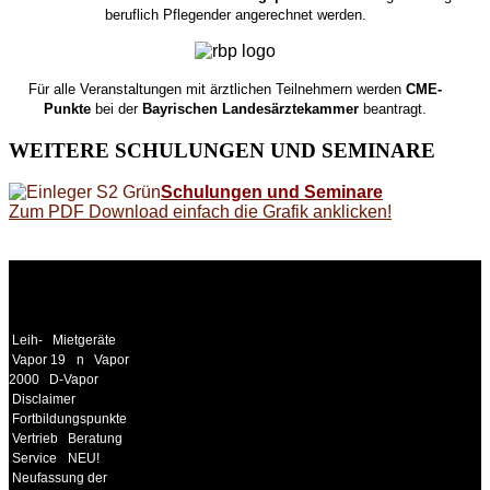
beruflich Pflegender angerechnet werden.
Für alle Veranstaltungen mit ärztlichen Teilnehmern werden
CME-
Punkte
bei der
Bayrischen Landesärztekammer
beantragt.
WEITERE
SCHULUNGEN UND SEMINARE
Schulungen und Seminare
Zum PDF Download einfach die Grafik anklicken!
WEITERE
LINKS
Leih-
Mietgeräte
Vapor 19
n
Vapor
2000
D-Vapor
Disclaimer
Fortbildungspunkte
Vertrieb
Beratung
Service
NEU!
Neufassung der