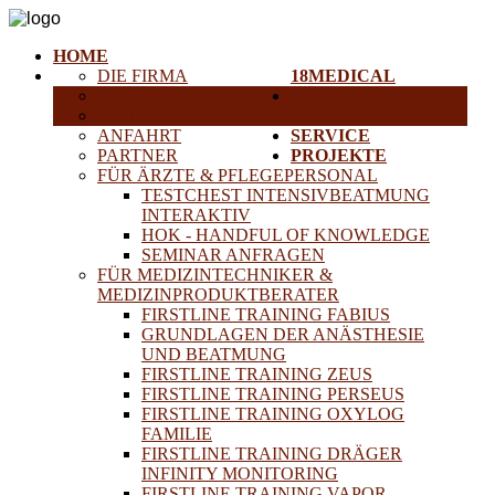
HOME
DIE FIRMA
18MEDICAL
KARRIERE
TRAINING &
HISTORISCHE GERÄTE
SEMINARE
ANFAHRT
SERVICE
PARTNER
PROJEKTE
FÜR ÄRZTE & PFLEGEPERSONAL
TESTCHEST INTENSIVBEATMUNG
INTERAKTIV
HOK - HANDFUL OF KNOWLEDGE
SEMINAR ANFRAGEN
FÜR MEDIZINTECHNIKER &
MEDIZINPRODUKTBERATER
FIRSTLINE TRAINING FABIUS
GRUNDLAGEN DER ANÄSTHESIE
UND BEATMUNG
FIRSTLINE TRAINING ZEUS
FIRSTLINE TRAINING PERSEUS
FIRSTLINE TRAINING OXYLOG
FAMILIE
FIRSTLINE TRAINING DRÄGER
INFINITY MONITORING
FIRSTLINE TRAINING VAPOR