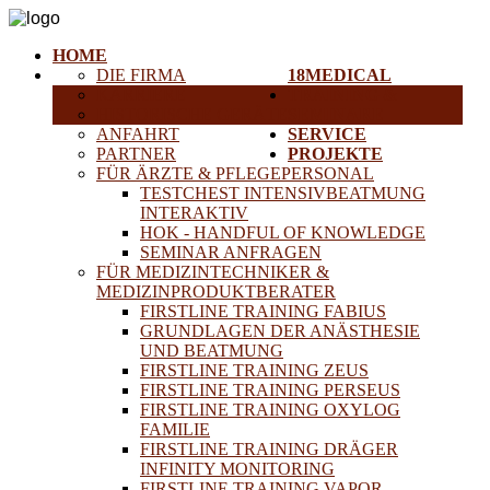
HOME
DIE FIRMA
18MEDICAL
KARRIERE
TRAINING &
HISTORISCHE GERÄTE
SEMINARE
ANFAHRT
SERVICE
PARTNER
PROJEKTE
FÜR ÄRZTE & PFLEGEPERSONAL
TESTCHEST INTENSIVBEATMUNG
INTERAKTIV
HOK - HANDFUL OF KNOWLEDGE
SEMINAR ANFRAGEN
FÜR MEDIZINTECHNIKER &
MEDIZINPRODUKTBERATER
FIRSTLINE TRAINING FABIUS
GRUNDLAGEN DER ANÄSTHESIE
UND BEATMUNG
FIRSTLINE TRAINING ZEUS
FIRSTLINE TRAINING PERSEUS
FIRSTLINE TRAINING OXYLOG
FAMILIE
FIRSTLINE TRAINING DRÄGER
INFINITY MONITORING
FIRSTLINE TRAINING VAPOR