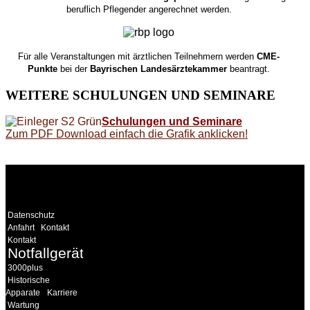
beruflich Pflegender angerechnet werden.
Für alle Veranstaltungen mit ärztlichen Teilnehmern werden
CME-
Punkte
bei der
Bayrischen Landesärztekammer
beantragt.
WEITERE
SCHULUNGEN UND SEMINARE
Schulungen und Seminare
Zum PDF Download einfach die Grafik anklicken!
WEITERE
LINKS
Datenschutz
Anfahrt
Kontakt
Kontakt
Notfallgeräte
3000plus
Historische
Apparate
Karriere
Wartung