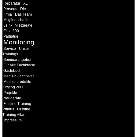
Reparatur
XL
Perseus
Die
Firma
Das Team
Mitgliedschaften
Leih-
Mietgeräte
Elisa 800
Pädiatrie
Monitoring
Service
Unser
Trainings
Seminarangebot
Für alle Fachkreise
Gästebuch
Medizin-Techniker
Medizinprodukte
Oxylog 2000
Projekte
Neugeräte
Firstline Training
Primus
Firstline
Training Atlan
Impressum
INFORMATION